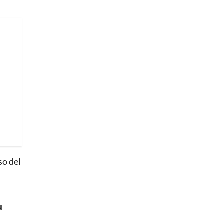
so del
u
.