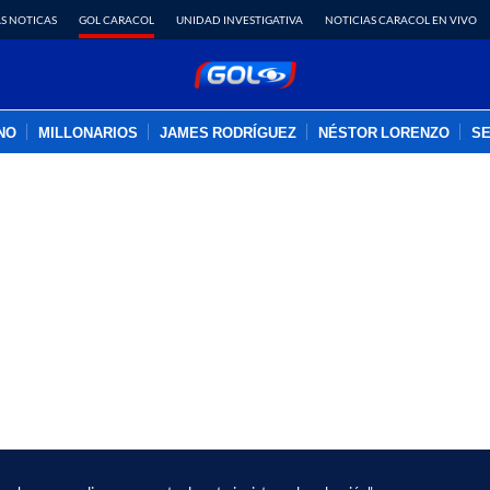
S NOTICAS
GOL CARACOL
UNIDAD INVESTIGATIVA
NOTICIAS CARACOL EN VIVO
INO
MILLONARIOS
JAMES RODRÍGUEZ
NÉSTOR LORENZO
SE
PUBLICIDAD