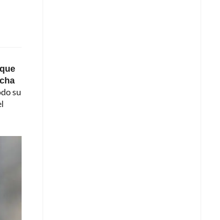
 que
ucha
odo su
el