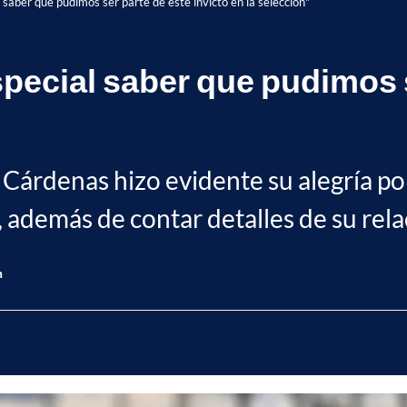
saber que pudimos ser parte de este invicto en la selección"
pecial saber que pudimos s
 Cárdenas hizo evidente su alegría por
 además de contar detalles de su rel
n