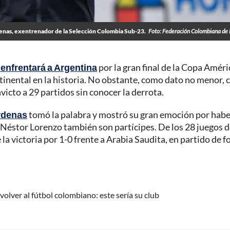
nas, exentrenador de la Selección Colombia Sub-23.
Foto: Federación Colombiana de 
 enfrentará a Argentina
por la gran final de la Copa Améri
inental en la historia. No obstante, como dato no menor, 
nvicto a 29 partidos sin conocer la derrota.
rdenas
tomó la palabra y mostró su gran emoción por habe
 Néstor Lorenzo también son partícipes. De los 28 juegos 
e la victoria por 1-0 frente a Arabia Saudita, en partido de 
olver al fútbol colombiano: este sería su club