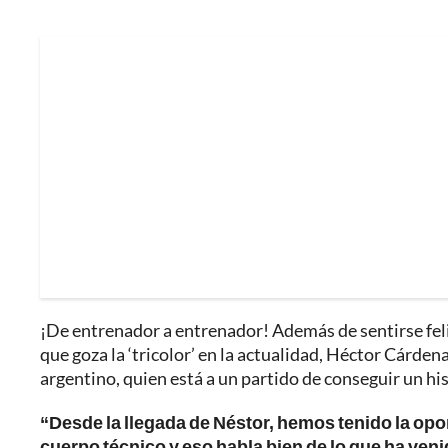
¡De entrenador a entrenador! Además de sentirse feliz
que goza la ‘tricolor’ en la actualidad, Héctor Cárde
argentino, quien está a un partido de conseguir un his
“Desde la llegada de Néstor, hemos tenido la opo
cuerpo técnico y eso habla bien de lo que ha ven