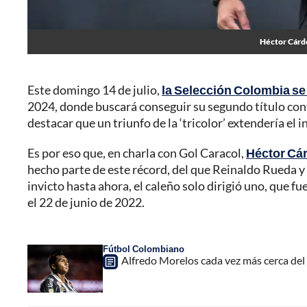
Héctor Cárde
Este domingo 14 de julio,
la Selección Colombia se
2024, donde buscará conseguir su segundo título cont
destacar que un triunfo de la ‘tricolor’ extendería el i
Es por eso que, en charla con Gol Caracol,
Héctor Cá
hecho parte de este récord, del que Reinaldo Rueda y
invicto hasta ahora, el caleño solo dirigió uno, que fu
el 22 de junio de 2022.
Fútbol Colombiano
Alfredo Morelos cada vez más cerca del v