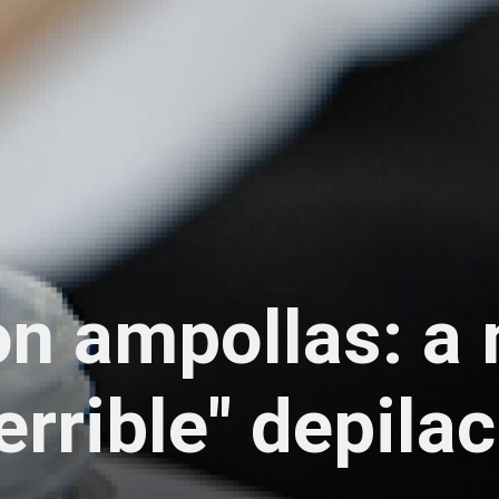
n ampollas: a 
errible" depila