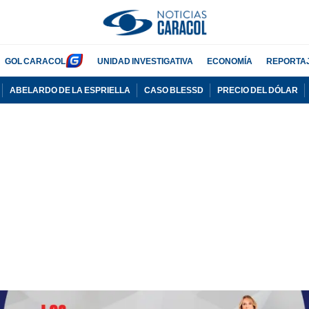
GOL CARACOL
UNIDAD INVESTIGATIVA
ECONOMÍA
REPORTA
ABELARDO DE LA ESPRIELLA
CASO BLESSD
PRECIO DEL DÓLAR
PUBLICIDAD