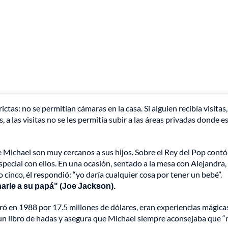
ictas: no se permitían cámaras en la casa. Si alguien recibía visitas,
 a las visitas no se les permitía subir a las áreas privadas donde 
 Michael son muy cercanos a sus hijos. Sobre el Rey del Pop cont
pecial con ellos. En una ocasión, sentado a la mesa con Alejandra, 
cinco, él respondió: “yo daría cualquier cosa por tener un bebé”.
narle a su papá" (Joe Jackson).
ó en 1988 por 17.5 millones de dólares, eran experiencias mágica
a un libro de hadas y asegura que Michael siempre aconsejaba que “