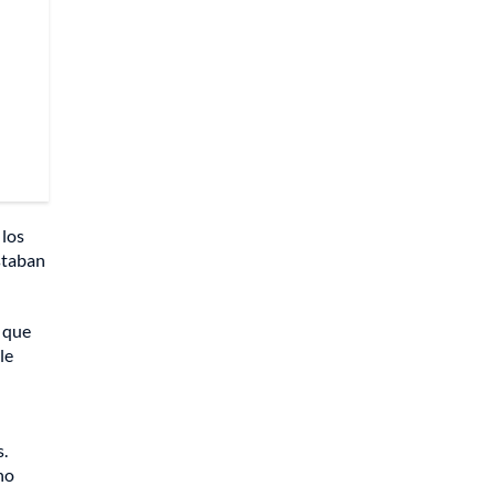
 los
estaban
ó que
le
s.
no