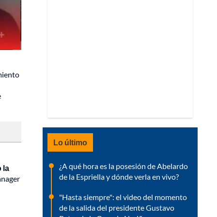
miento
e
Lo último
¿A qué hora es la posesión de Abelardo
 la
de la Espriella y dónde verla en vivo?
ánager
"Hasta siempre": el video del momento
de la salida del presidente Gustavo