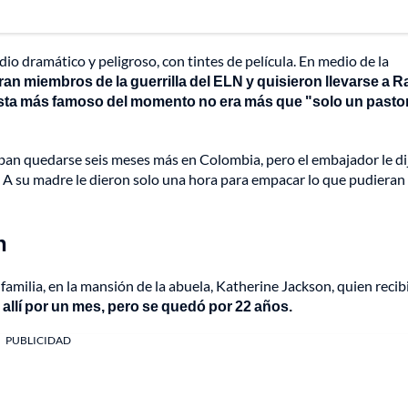
io dramático y peligroso, con tintes de película. En medio de la
ran miembros de la guerrilla del ELN y quisieron llevarse a R
ista más famoso del momento no era más que "solo un pasto
aban quedarse seis meses más en Colombia, pero el embajador le dij
. A su madre le dieron solo una hora para empacar lo que pudieran 
n
familia, en la mansión de la abuela, Katherine Jackson, quien recib
 allí por un mes, pero se quedó por 22 años.
PUBLICIDAD