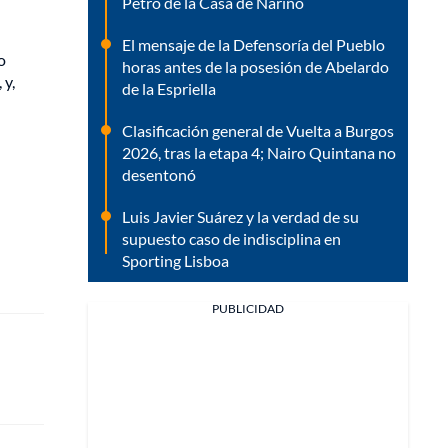
Petro de la Casa de Nariño
El mensaje de la Defensoría del Pueblo
o
horas antes de la posesión de Abelardo
 y,
de la Espriella
Clasificación general de Vuelta a Burgos
2026, tras la etapa 4; Nairo Quintana no
desentonó
Luis Javier Suárez y la verdad de su
supuesto caso de indisciplina en
Sporting Lisboa
PUBLICIDAD