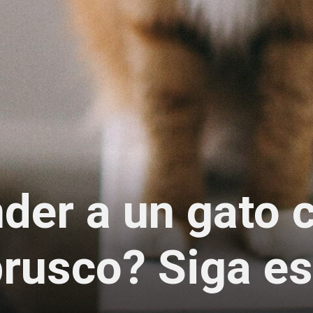
der a un gato 
brusco? Siga e