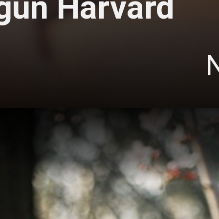
gún Harvard
N