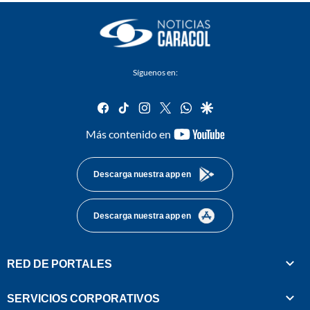
Síguenos en:
facebook
tiktok
instagram
twitter
whatsapp
google
youtube-
Más contenido en
footer
Descarga nuestra app en
Descarga nuestra app en
RED DE PORTALES
SERVICIOS CORPORATIVOS