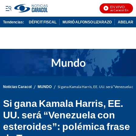
EN VIVO
Noticias Caracol En Vivo
Tendencias:
DÉFICIT FISCAL
MURIÓ ALFONSO LIZARAZO
ABELARDO
PUBLICIDAD
/
/
Noticias Caracol
MUNDO
Si gana Kamala Harris, EE. UU. será “Venezuela co
Si gana Kamala Harris, EE.
UU. será “Venezuela con
esteroides”: polémica frase