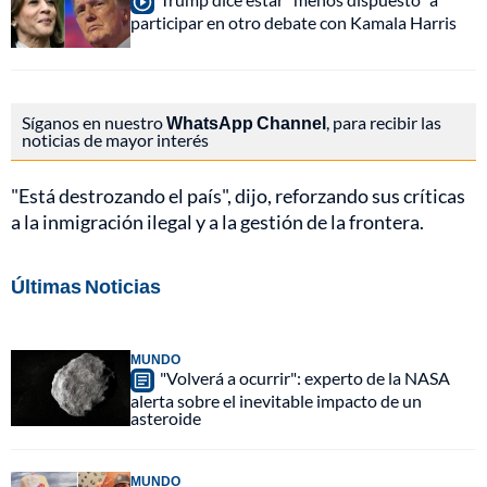
participar en otro debate con Kamala Harris
Síganos en nuestro
WhatsApp Channel
, para recibir las
noticias de mayor interés
"Está destrozando el país", dijo, reforzando sus críticas
a la inmigración ilegal y a la gestión de la frontera.
Últimas Noticias
MUNDO
"Volverá a ocurrir": experto de la NASA
alerta sobre el inevitable impacto de un
asteroide
MUNDO