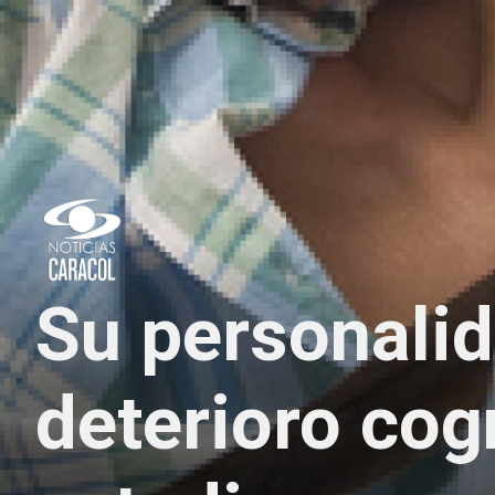
Su personalid
deterioro cog