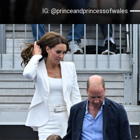
IG: @princeandprincessofwales