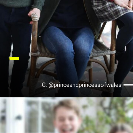
IG: @princeandprincessofwales