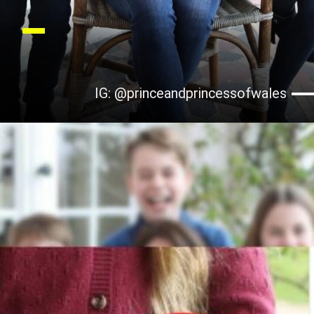
IG: @princeandprincessofwales