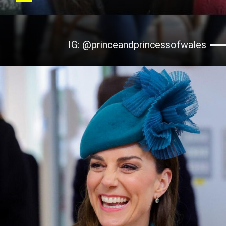
IG: @princeandprincessofwales