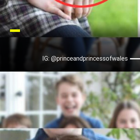
IG: @princeandprincessofwales