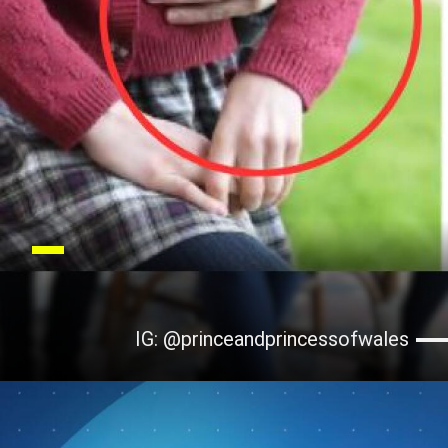
IG: @princeandprincessofwales