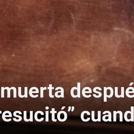
r muerta despu
resucitó” cuan