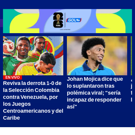
EN VIVO
Johan Mojica dice que
¿
Reviva la derrota 1-0 de
lo suplantaron tras
j
la Selección Colombia
polémica viral; "sería
f
contra Venezuela, por
incapaz de responder
l
los Juegos
así"
Centroamericanos y del
Caribe