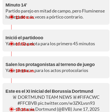
Minuto 14'
Partido parejo en mitad de campo, pero Fluminense
ha llegado más veces a pórtico contrario.
11:00 a. m.
Inició el partidooo
Ya rueda la pelota para los primero 45 minutos
10:52 a. m.
Salen los protagonistas al terreno de juego
Ya se preparan para los actos protocolarios
10:19 a. m.
Este es el XI inicial del Borussia Dortmund
🚨 DORTMUND TEAM NEWS 🚨
#FIFACWC
#FFCBVB
pic.twitter.com/w3ZKLvsn93
— Borussia Dortmund (@BVB)
June 17, 2025
10:18 a. m.