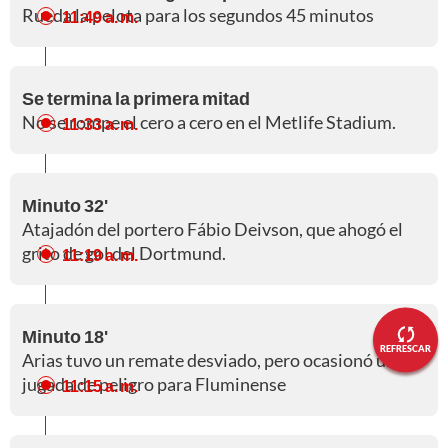
Rueda la pelota para los segundos 45 minutos
11:49 a. m.
Se termina la primera mitad
No se rompe el cero a cero en el Metlife Stadium.
11:33 a. m.
Minuto 32'
Atajadón del portero Fábio Deivson, que ahogó el
grito de gol del Dortmund.
11:19 a. m.
Minuto 18'
REFRESCAR
Arias tuvo un remate desviado, pero ocasionó una
jugada de peligro para Fluminense
11:15 a. m.