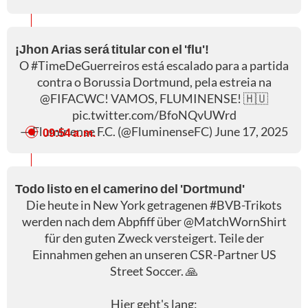
¡Jhon Arias será titular con el 'flu'!
O
#TimeDeGuerreiros
está escalado para a partida
contra o Borussia Dortmund, pela estreia na
@FIFACWC
! VAMOS, FLUMINENSE! 🇭🇺
pic.twitter.com/BfoNQvUWrd
— Fluminense F.C. (@FluminenseFC)
June 17, 2025
09:54 a. m.
Todo listo en el camerino del 'Dortmund'
Die heute in New York getragenen
#BVB
-Trikots
werden nach dem Abpfiff über
@MatchWornShirt
für den guten Zweck versteigert. Teile der
Einnahmen gehen an unseren CSR-Partner US
Street Soccer. 🙏
Hier geht's lang: