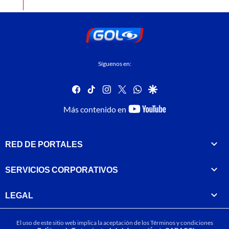
Síguenos en:
facebook
tiktok
instagram
twitter
whatsapp
google
youtube-
Más contenido en
footer
RED DE PORTALES
SERVICIOS CORPORATIVOS
LEGAL
El uso de este sitio web implica la aceptación de los
Términos y condiciones