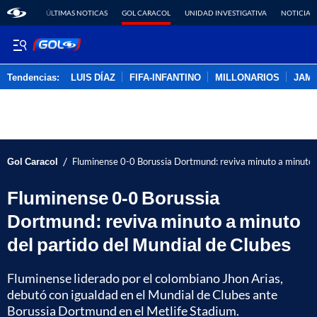
ÚLTIMAS NOTICAS
GOL CARACOL
UNIDAD INVESTIGATIVA
NOTICIAS
Tendencias:
LUIS DÍAZ
FIFA-INFANTINO
MILLONARIOS
JAM
PUBLICIDAD
/
Gol Caracol
Fluminense 0-0 Borussia Dortmund: reviva minuto a minuto d
Fluminense 0-0 Borussia
Dortmund: reviva minuto a minuto
del partido del Mundial de Clubes
Fluminense liderado por el colombiano Jhon Arias,
debutó con igualdad en el Mundial de Clubes ante
Borussia Dortmund en el Metlife Stadium.