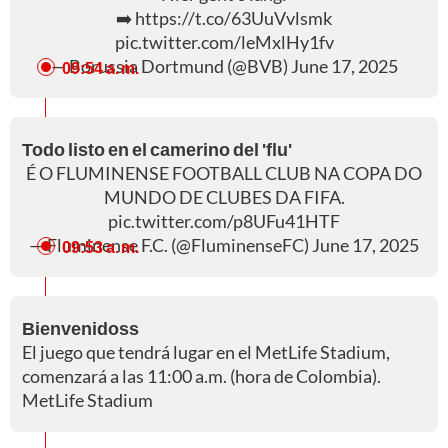
➡️
https://t.co/63UuVvlsmk
pic.twitter.com/leMxlHy1fv
— Borussia Dortmund (@BVB)
June 17, 2025
09:54 a. m.
Todo listo en el camerino del 'flu'
É O FLUMINENSE FOOTBALL CLUB NA COPA DO
MUNDO DE CLUBES DA FIFA.
pic.twitter.com/p8UFu41HTF
— Fluminense F.C. (@FluminenseFC)
June 17, 2025
09:53 a. m.
Bienvenidoss
El juego que tendrá lugar en el MetLife Stadium,
comenzará a las 11:00 a.m. (hora de Colombia).
MetLife Stadium