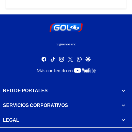
Síguenos en:
facebook
tiktok
instagram
twitter
whatsapp
google
youtube-
Más contenido en
footer
RED DE PORTALES
SERVICIOS CORPORATIVOS
LEGAL