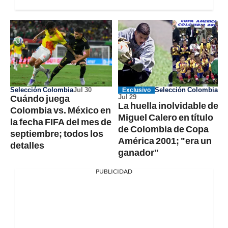
Selección Colombia
Jul 30
Selección Colombia
Exclusivo
Cuándo juega
Jul 29
La huella inolvidable de
Colombia vs. México en
Miguel Calero en título
la fecha FIFA del mes de
de Colombia de Copa
septiembre; todos los
América 2001; "era un
detalles
ganador"
PUBLICIDAD