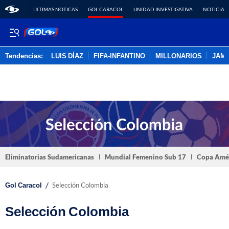
ÚLTIMAS NOTICAS
GOL CARACOL
UNIDAD INVESTIGATIVA
NOTICIAS
Tendencias:
LUIS DÍAZ
FIFA-INFANTINO
MILLONARIOS
JAM
PUBLICIDAD
Eliminatorias Sudamericanas
Mundial Femenino Sub 17
Copa Amé
/
Gol Caracol
Selección Colombia
Selección Colombia