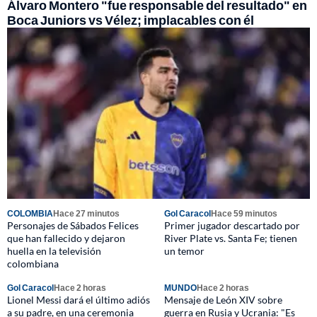
Álvaro Montero "fue responsable del resultado" en
Boca Juniors vs Vélez; implacables con él
COLOMBIA
Hace 27 minutos
Gol Caracol
Hace 59 minutos
Personajes de Sábados Felices
Primer jugador descartado por
que han fallecido y dejaron
River Plate vs. Santa Fe; tienen
huella en la televisión
un temor
colombiana
Gol Caracol
Hace 2 horas
MUNDO
Hace 2 horas
Lionel Messi dará el último adiós
Mensaje de León XIV sobre
a su padre, en una ceremonia
guerra en Rusia y Ucrania: "Es