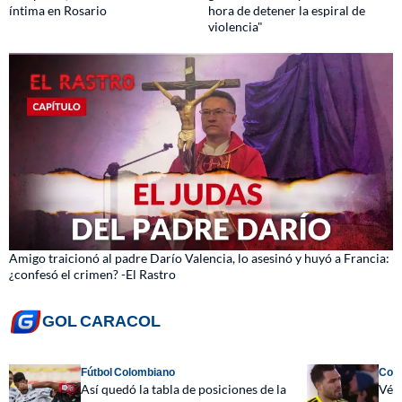
íntima en Rosario
hora de detener la espiral de
violencia"
Amigo traicionó al padre Darío Valencia, lo asesinó y huyó a Francia:
¿confesó el crimen? -El Rastro
GOL CARACOL
Fútbol Colombiano
Colo
Así quedó la tabla de posiciones de la
Véle