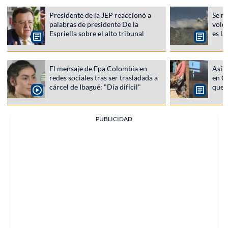
Presidente de la JEP reaccionó a
Se m
palabras de presidente De la
volc
Espriella sobre el alto tribunal
es l
El mensaje de Epa Colombia en
Así q
redes sociales tras ser trasladada a
en C
cárcel de Ibagué: "Día difícil"
que 
PUBLICIDAD