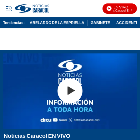
EN VIVO
Noticias Caracol En Vivo
Tendencias:
ABELARDO DE LA ESPRIELLA
GABINETE
ACCIDENTE 
PUBLICIDAD
Noticias Caracol EN VIVO