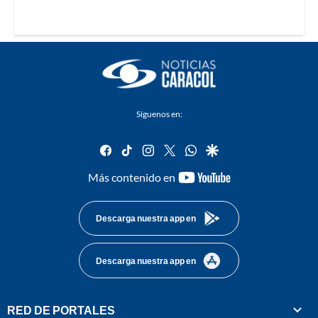
Síguenos en:
facebook
tiktok
instagram
twitter
whatsapp
google
youtube-
Más contenido en
footer
Descarga nuestra app en
Descarga nuestra app en
RED DE PORTALES