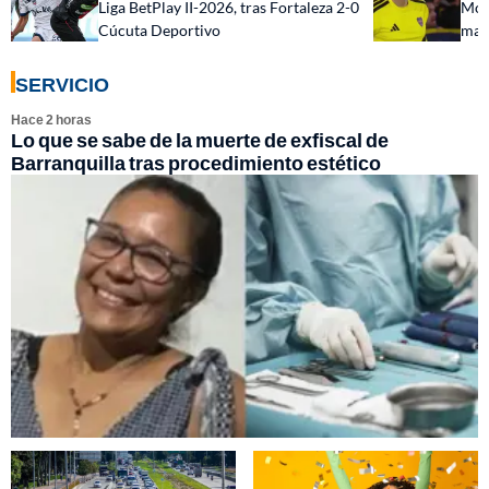
Liga BetPlay II-2026, tras Fortaleza 2-0
Mont
Cúcuta Deportivo
mal 
SERVICIO
Hace 2 horas
Lo que se sabe de la muerte de exfiscal de
Barranquilla tras procedimiento estético