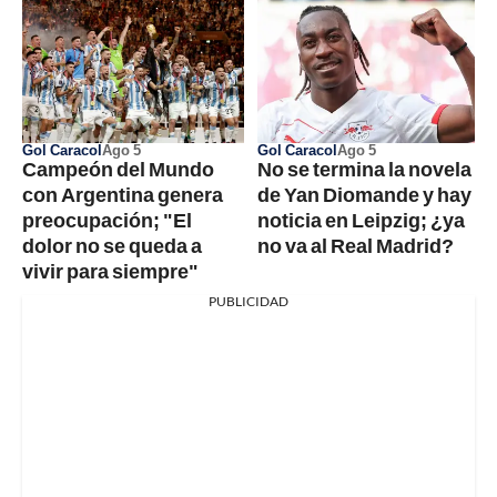
Gol Caracol
Ago 5
Gol Caracol
Ago 5
Campeón del Mundo
No se termina la novela
con Argentina genera
de Yan Diomande y hay
preocupación; "El
noticia en Leipzig; ¿ya
dolor no se queda a
no va al Real Madrid?
vivir para siempre"
PUBLICIDAD