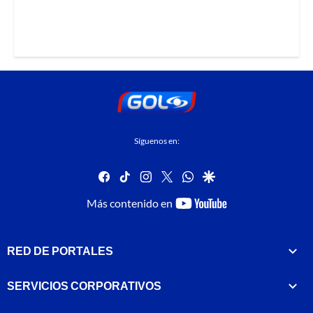
Síguenos en:
facebook
tiktok
instagram
twitter
whatsapp
google
youtube-
Más contenido en
footer
RED DE PORTALES
SERVICIOS CORPORATIVOS