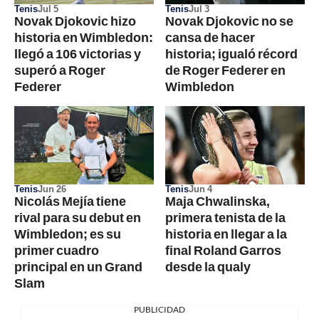
Tenis
Jul 5
Tenis
Jul 3
Novak Djokovic hizo
Novak Djokovic no se
historia en Wimbledon:
cansa de hacer
llegó a 106 victorias y
historia; igualó récord
superó a Roger
de Roger Federer en
Federer
Wimbledon
Tenis
Jun 26
Tenis
Jun 4
Nicolás Mejía tiene
Maja Chwalinska,
rival para su debut en
primera tenista de la
Wimbledon; es su
historia en llegar a la
primer cuadro
final Roland Garros
principal en un Grand
desde la qualy
Slam
PUBLICIDAD