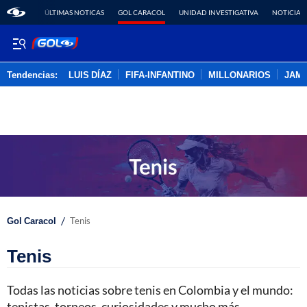
ÚLTIMAS NOTICAS
GOL CARACOL
UNIDAD INVESTIGATIVA
NOTICIAS
Tendencias:
LUIS DÍAZ
FIFA-INFANTINO
MILLONARIOS
JAM
PUBLICIDAD
/
Gol Caracol
Tenis
Tenis
Todas las noticias sobre tenis en Colombia y el mundo:
tenistas, torneos, curiosidades y mucho más.