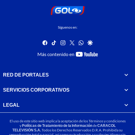
Síguenos en:
facebook
tiktok
instagram
twitter
whatsapp
google
youtube-
Más contenido en
footer
RED DE PORTALES
SERVICIOS CORPORATIVOS
LEGAL
El uso de este sitio web implica la aceptación de los
Términos y condiciones
y
Políticas de Tratamiento de la Información
de
CARACOL
TELEVISIÓN S.A.
Todos los Derechos Reservados D.R.A. Prohibida su
reproducción total o parcial, así como su traducción a cualquier idioma sin