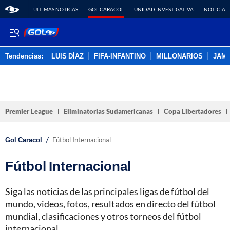
ÚLTIMAS NOTICAS
GOL CARACOL
UNIDAD INVESTIGATIVA
NOTICIAS
Tendencias:
LUIS DÍAZ
FIFA-INFANTINO
MILLONARIOS
JAM
PUBLICIDAD
Premier League
Eliminatorias Sudamericanas
Copa Libertadores
/
Gol Caracol
Fútbol Internacional
Fútbol Internacional
Siga las noticias de las principales ligas de fútbol del
mundo, videos, fotos, resultados en directo del fútbol
mundial, clasificaciones y otros torneos del fútbol
internacional.