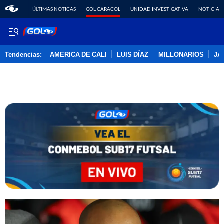
ÚLTIMAS NOTICAS
GOL CARACOL
UNIDAD INVESTIGATIVA
NOTICIAS
Tendencias:
AMERICA DE CALI
LUIS DÍAZ
MILLONARIOS
JA
PUBLICIDAD