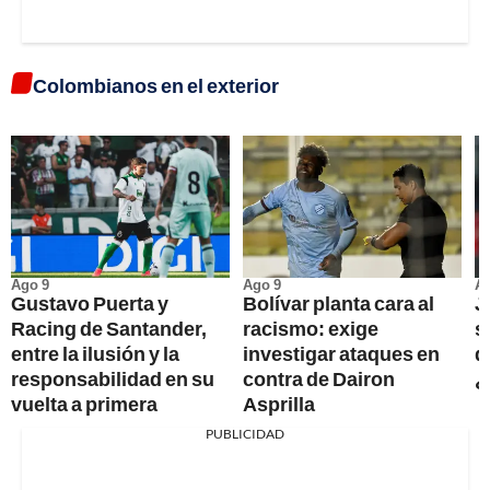
Colombianos en el exterior
Ago 9
Ago 9
Ag
Gustavo Puerta y
Bolívar planta cara al
J
Racing de Santander,
racismo: exige
s
entre la ilusión y la
investigar ataques en
d
responsabilidad en su
contra de Dairon
¿
vuelta a primera
Asprilla
PUBLICIDAD