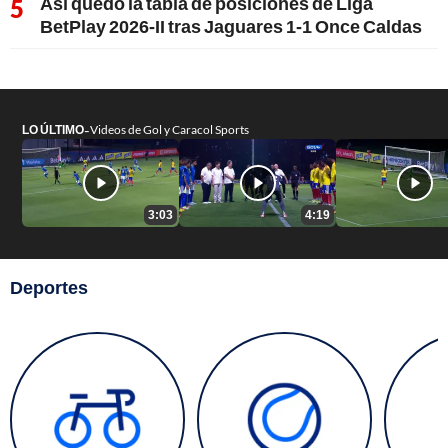
Así quedó la tabla de posiciones de Liga
BetPlay 2026-II tras Jaguares 1-1 Once Caldas
-
LO ÚLTIMO
Videos de Gol y Caracol Sports
3:03
4:19
Deportes