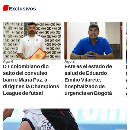
Exclusivos
Ago 4
Ago 2
DT colombiano dio
Este es el estado de
L
salto del convulso
salud de Eduardo
M
barrio María Paz, a
Emilio Vilarete,
d
dirigir en la Champions
hospitalizado de
A
League de futsal
urgencia en Bogotá
g