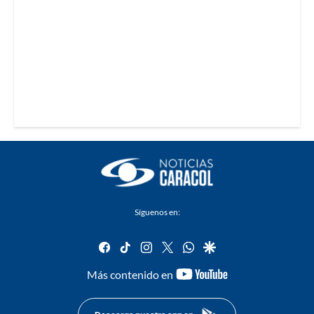
Síguenos en:
facebook
tiktok
instagram
twitter
whatsapp
google
youtube-
Más contenido en
footer