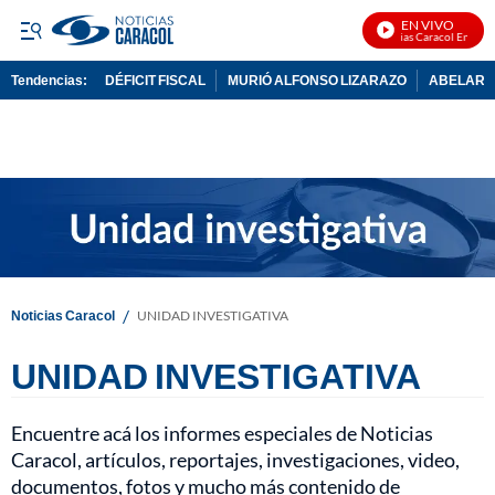
EN VIVO
Noticias Caracol En Vivo
Tendencias:
DÉFICIT FISCAL
MURIÓ ALFONSO LIZARAZO
ABELARDO
PUBLICIDAD
/
Noticias Caracol
UNIDAD INVESTIGATIVA
UNIDAD INVESTIGATIVA
Encuentre acá los informes especiales de Noticias
Caracol, artículos, reportajes, investigaciones, video,
documentos, fotos y mucho más contenido de