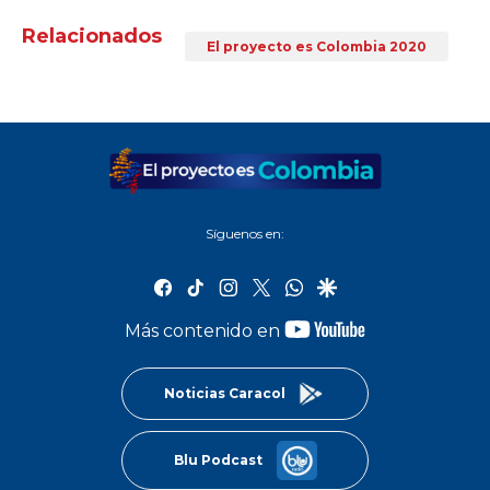
Relacionados
El proyecto es Colombia 2020
Síguenos en:
facebook
tiktok
instagram
twitter
whatsapp
google
youtube-
Más contenido en
footer
Noticias Caracol
Blu Podcast