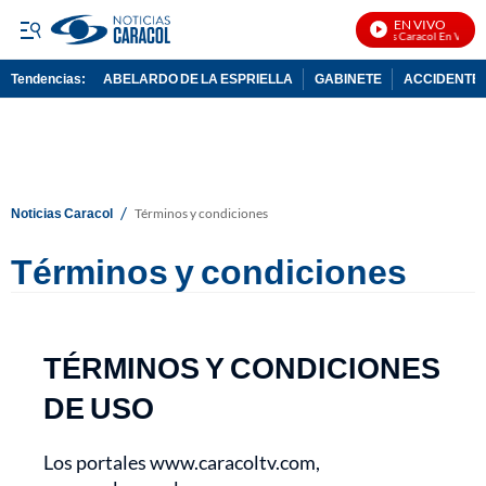
EN VIVO
Noticias Caracol En Vivo
Tendencias:
ABELARDO DE LA ESPRIELLA
GABINETE
ACCIDENTE 
PUBLICIDAD
/
Noticias Caracol
Términos y condiciones
Términos y condiciones
TÉRMINOS Y CONDICIONES
DE USO
Los portales www.caracoltv.com,