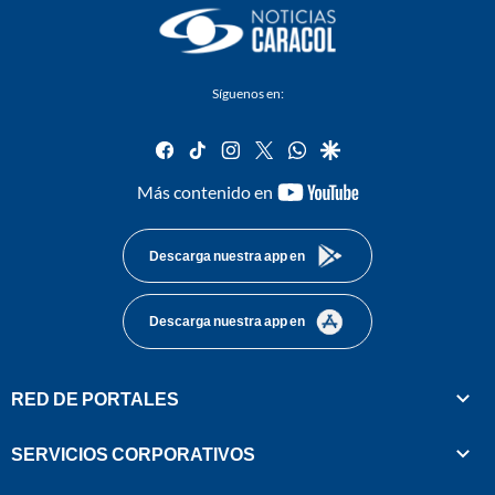
Síguenos en:
facebook
tiktok
instagram
twitter
whatsapp
google
youtube-
Más contenido en
footer
Descarga nuestra app en
Descarga nuestra app en
RED DE PORTALES
SERVICIOS CORPORATIVOS