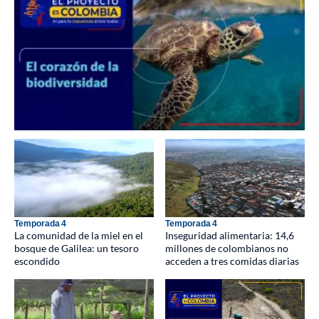
minería ilegal: amenaza a un paraíso
natural en Colombia
Temporada 4
La comunidad de la miel en el bosque
de Galilea: un tesoro escondido
12:57
Temporada 4
Inseguridad alimentaria: 14,6
millones colombianos no acceden a
las tres comidas diarias
Temporada 4
La industria de la moda es la segunda
más contaminante, después de la
Temporada 4
Temporada 4
petrolera
La comunidad de la miel en el
Inseguridad alimentaria: 14,6
bosque de Galilea: un tesoro
millones de colombianos no
Temporada 4
escondido
acceden a tres comidas diarias
El Chocó biogeográfico, un tesoro
natural que se extiende por 187.400
kilómetros cuadrados