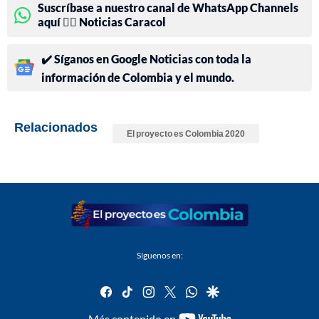
Suscríbase a nuestro canal de WhatsApp Channels
aquí 👉🏻 Noticias Caracol
✔️ Síganos en Google Noticias con toda la
información de Colombia y el mundo.
Relacionados
El proyecto es Colombia 2020
Síguenos en:
facebook
tiktok
instagram
twitter
whatsapp
google
youtube-
Más contenido en