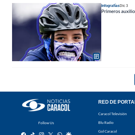
Infografías
Dic 3
Primeros auxilios
RED DE PORTA
Caracol Televisión
Blu Radio
Follow Us
Gol Caracol
facebook
tiktok
instagram
twitter
whatsapp
google