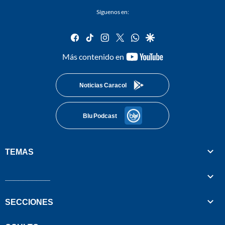
Síguenos en:
facebook
tiktok
instagram
twitter
whatsapp
google
youtube-
Más contenido en
footer
Noticias Caracol
Blu Podcast
TEMAS
__________
SECCIONES