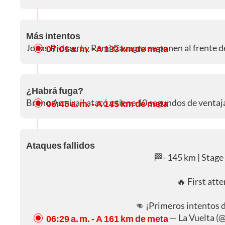
Más intentos
Jonas Rickaert y Remi Cavagna se ponen al frente d
07:01 a. m.
- A 133 km de meta
¿Habrá fuga?
Bruno Armirail atacó y tiene 10 segundos de ventaja
06:45 a. m.
- A 145 km de meta
Ataques fallidos
🏁- 145 km | Stage 1
🔥 First att
👊 ¡Primeros intentos 
— La Vuelta (
06:29 a. m.
- A 161 km de meta