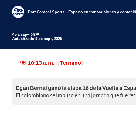
Por:
Caracol Sports
Experto en transmisiones y conteni
9 de sept, 2025
Actualizado 9 de sept, 2025
10:13 a. m.
- ¡Terminó!
Facebook
X
Egan Bernal ganó la etapa 16 de la Vuelta a Esp
Whatsapp
El colombiano se impuso en una jornada que fue rec