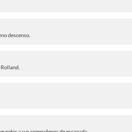
leno descenso.
 Rolland.
 segundos a sus compañeros de escapada.