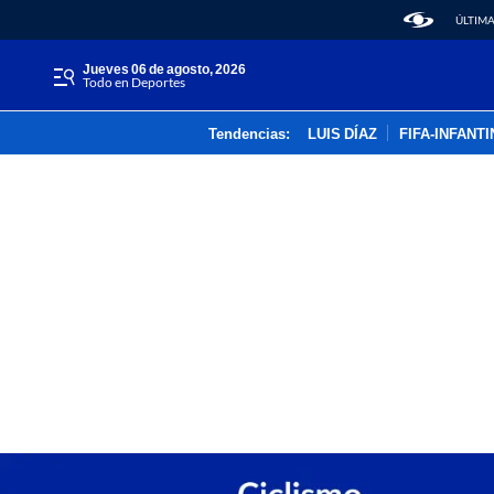
ÚLTIMA
jueves 06 de agosto, 2026
Todo en Deportes
Tendencias:
LUIS DÍAZ
FIFA-INFANT