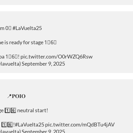
Km 0⃣
#LaVuelta25
e is ready for stage 1⃣6⃣
apa 1⃣6⃣!
pic.twitter.com/O0rWZQ6Rsw
@lavuelta)
September 9, 2025
📍𝐏𝐎𝐈𝐎
e 1️⃣6️⃣ neutral start!
1️⃣6️⃣!
#LaVuelta25
pic.twitter.com/mQdBTu4jAV
@lavuelta)
September 9, 2025