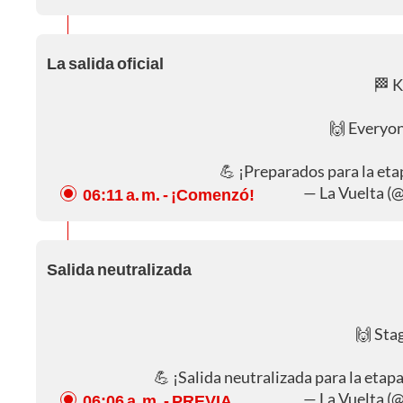
La salida oficial
🏁 
🙌 Everyon
💪 ¡Preparados para la et
— La Vuelta (
06:11 a. m.
- ¡Comenzó!
Salida neutralizada
🙌 Stag
💪 ¡Salida neutralizada para la etapa 
— La Vuelta (
06:06 a. m.
- PREVIA