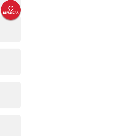
La salida oficial
REFRESCAR
06:11 a. m.
- ¡Comenzó!
Salida neutralizada
06:06 a. m.
- PREVIA
A la línea de meta
06:05 a. m.
- PREVIA
Jonas y su cercanía con los
aficionados
05:27 a. m.
- PREVIA
Otro abandono
05:27 a. m.
- PREVIA
Hay retiro