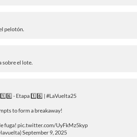
el pelotón.
 sobre el lote.
️⃣6️⃣ - Etapa 1️⃣6️⃣ |
#LaVuelta25
empts to form a breakaway!
de fuga!
pic.twitter.com/UyFkMz5kyp
@lavuelta)
September 9, 2025