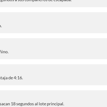
o.
ñino.
taja de 4:16.
sacan 18 segundos al lote principal.