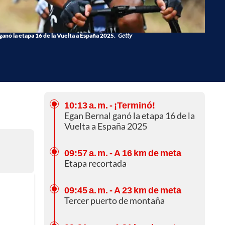
ganó la etapa 16 de la Vuelta a España 2025.
Getty
10:13 a. m.
- ¡Terminó!
Egan Bernal ganó la etapa 16 de la
Vuelta a España 2025
09:57 a. m.
- A 16 km de meta
Etapa recortada
09:45 a. m.
- A 23 km de meta
Tercer puerto de montaña