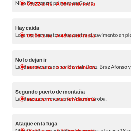
Nico Denz cruzó primero en Couso.
09:22 a. m.
- A 36 km de meta
Hay caída
Lorenzo Fortunato se fue contra el pavimento en p
09:08 a. m.
- A 48 km de meta
No lo dejan ir
Landa es alcanzado por Bernal, Denz, Braz Afonso y
09:05 a. m.
- A 55 km de meta
Segundo puerto de montaña
Landa cruzó primero en el Alto de Groba.
08:48 a. m.
- A 61 km de meta
Ataque en la fuga
Mikel Landa se paró sobre los pedales y le saca 18
08:25 a. m.
- A 76 km de meta