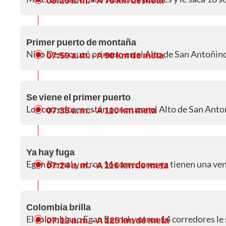
Primer puerto de montaña
Nico Denz cruzó primero en el Alto de San Antoñin
07:59 a. m.
- A 90 km de meta
Se viene el primer puerto
Los corredores están por cruzar el Alto de San Anto
07:35 a. m.
- A 110 km meta
Ya hay fuga
Egan Bernal y otros 16 corredores ya tienen una ven
07:24 a. m.
- A 116 km de meta
Colombia brilla
El colombiano Egan Bernal y otros 14 corredores le 
07:12 a. m.
- A 125 km de meta