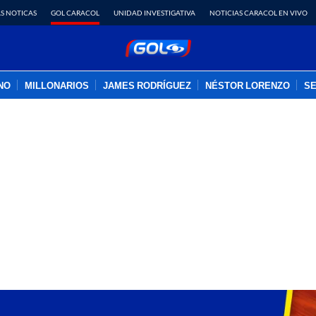
S NOTICAS
GOL CARACOL
UNIDAD INVESTIGATIVA
NOTICIAS CARACOL EN VIVO
INO
MILLONARIOS
JAMES RODRÍGUEZ
NÉSTOR LORENZO
SE
PUBLICIDAD