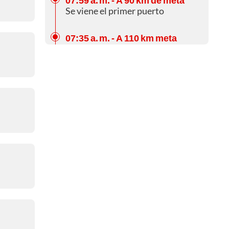
Se viene el primer puerto
07:35 a. m.
- A 110 km meta
Ya hay fuga
07:24 a. m.
- A 116 km de meta
Colombia brilla
07:12 a. m.
- A 125 km de meta
Más intentos
07:01 a. m.
- A 133 km de meta
¿Habrá fuga?
06:45 a. m.
- A 145 km de meta
Ataques fallidos
06:29 a. m.
- A 161 km de meta