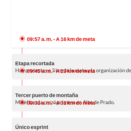
09:57 a. m.
- A 16 km de meta
Etapa recortada
Hay protestas a 3 km de la meta y la organización de
09:45 a. m.
- A 23 km de meta
Tercer puerto de montaña
Mikel Landa cruzó primero en Alto de Prado.
09:31 a. m.
- A 31 km de meta
Único esprint