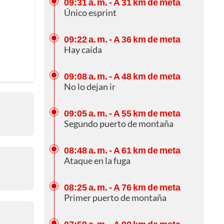
09:31 a. m.
- A 31 km de meta
Único esprint
09:22 a. m.
- A 36 km de meta
Hay caída
09:08 a. m.
- A 48 km de meta
No lo dejan ir
09:05 a. m.
- A 55 km de meta
Segundo puerto de montaña
08:48 a. m.
- A 61 km de meta
Ataque en la fuga
08:25 a. m.
- A 76 km de meta
Primer puerto de montaña
07:59 a. m.
- A 90 km de meta