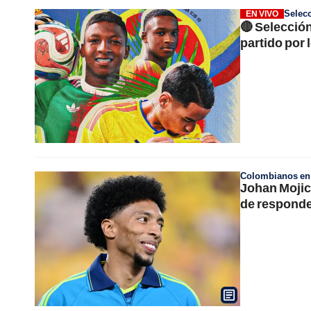
Selec
EN VIVO
🔴 Selecció
partido por
Colombianos en e
Johan Mojica
de responde