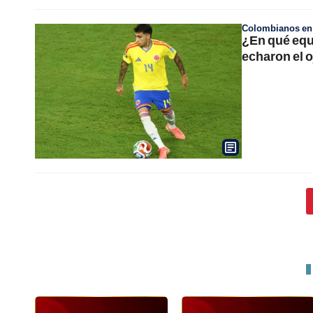
Colombianos en e
¿En qué equi
echaron el o