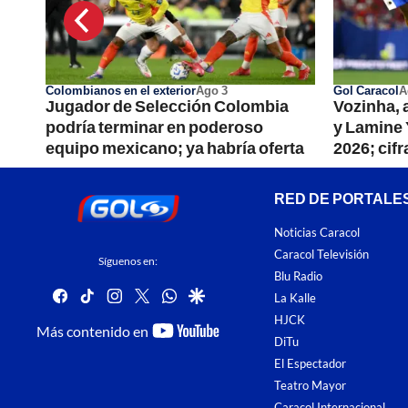
Colombianos en el exterior
Ago 3
Gol Caracol
A
ero
Jugador de Selección Colombia
Vozinha, a
2026
podría terminar en poderoso
y Lamine 
equipo mexicano; ya habría oferta
2026; cifr
RED DE PORTALE
Noticias Caracol
Caracol Televisión
Síguenos en:
Blu Radio
facebook
tiktok
instagram
twitter
whatsapp
google
La Kalle
HJCK
youtube-
Más contenido en
DiTu
footer
El Espectador
Teatro Mayor
Caracol Internacional