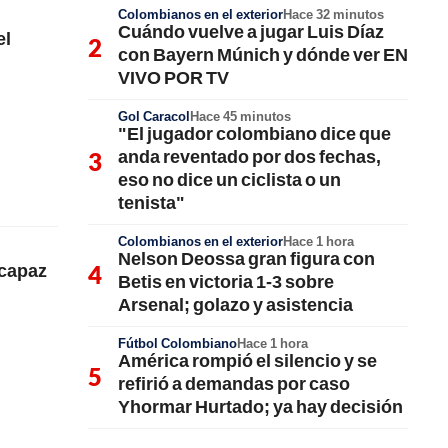
Colombianos en el exterior
Hace 32 minutos
Cuándo vuelve a jugar Luis Díaz
el
con Bayern Múnich y dónde ver EN
VIVO POR TV
Gol Caracol
Hace 45 minutos
"El jugador colombiano dice que
anda reventado por dos fechas,
eso no dice un ciclista o un
tenista"
Colombianos en el exterior
Hace 1 hora
Nelson Deossa gran figura con
ncapaz
Betis en victoria 1-3 sobre
Arsenal; golazo y asistencia
Fútbol Colombiano
Hace 1 hora
América rompió el silencio y se
refirió a demandas por caso
Yhormar Hurtado; ya hay decisión