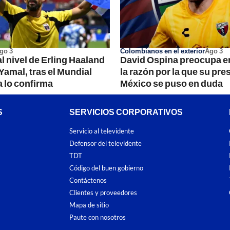
go 3
Colombianos en el exterior
Ago 3
l nivel de Erling Haaland
David Ospina preocupa en
Yamal, tras el Mundial
la razón por la que su pre
a lo confirma
México se puso en duda
S
SERVICIOS CORPORATIVOS
Servicio al televidente
Defensor del televidente
TDT
Código del buen gobierno
Contáctenos
Clientes y proveedores
Mapa de sitio
Paute con nosotros