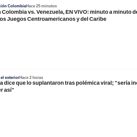
ción Colombia
Hace 25 minutos
n Colombia vs. Venezuela, EN VIVO: minuto a minuto d
 los Juegos Centroamericanos y del Caribe
l exterior
Hace 2 horas
 dice que lo suplantaron tras polémica viral; "sería i
r así"