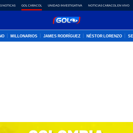
S NOTICAS
GOL CARACOL
UNIDAD INVESTIGATIVA
NOTICIAS CARACOL EN VIVO
INO
MILLONARIOS
JAMES RODRÍGUEZ
NÉSTOR LORENZO
SE
PUBLICIDAD