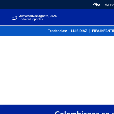
ÚLTIMA
jueves 06 de agosto, 2026
Todo en Deportes
Tendencias:
LUIS DÍAZ
FIFA-INFANT