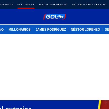
S NOTICAS
GOL CARACOL
UNIDAD INVESTIGATIVA
NOTICIAS CARACOL EN VIVO
INO
MILLONARIOS
JAMES RODRÍGUEZ
NÉSTOR LORENZO
SE
PUBLICIDAD