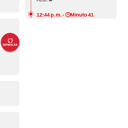
12:44 p. m.
- 🕒Minuto 41
Gol anulado de Cruz Azul
12:37 p. m.
- 🕒Minuto 35
🟨Amarilla para Cruz Azul 🟨
REFRESCAR
12:16 p. m.
- 🕒Minuto 14
⚽¡GOOOOOOOOOL de
Flamengo!⚽
12:02 p. m.
- Cruz Azul vs
Flamengo
¡Inicia el partido!
11:37 a. m.
- Cruz Azul vs
Flamengo
🔴⚫¡Titular del Flamengo!🔴⚫