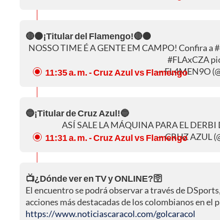
🔴⚫¡Titular del Flamengo!🔴⚫
NOSSO TIME É A GENTE EM CAMPO! Confira a
#
#FLAxCZA
pi
— FL4MEN9O (@
11:35 a. m.
- Cruz Azul vs Flamengo
🔵¡Titular de Cruz Azul!🔵
ASÍ SALE LA MÁQUINA PARA EL DERBI
— CRUZ AZUL (
11:31 a. m.
- Cruz Azul vs Flamengo
📺¿Dónde ver en TV y ONLINE?🛜
El encuentro se podrá observar a través de DSports
acciones más destacadas de los colombianos en el pa
https://www.noticiascaracol.com/golcaracol