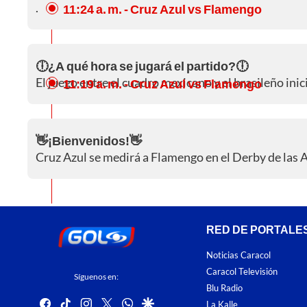
.
11:24 a. m.
- Cruz Azul vs Flamengo
🕕¿A qué hora se jugará el partido?🕕
El juego entre el cuadro mexicano y el brasileño inic
11:19 a. m.
- Cruz Azul vs Flamengo
👋¡Bienvenidos!👋
Cruz Azul se medirá a Flamengo en el Derby de las A
RED DE PORTALE
Noticias Caracol
Caracol Televisión
Síguenos en:
Blu Radio
facebook
tiktok
instagram
twitter
whatsapp
google
La Kalle