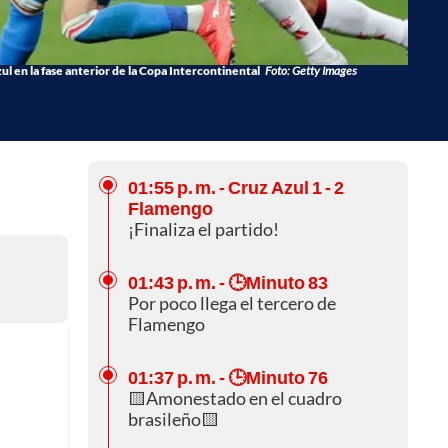
l en la fase anterior de la Copa Intercontinental
Foto: Getty Images
01:55 p. m.
- Cruz Azul 1 - 2
Flamengo
¡Finaliza el partido!
01:43 p. m.
- 🕒Minuto 83
Por poco llega el tercero de
Flamengo
01:37 p. m.
- 🕒Minuto 76
🟨Amonestado en el cuadro
brasileño🟨