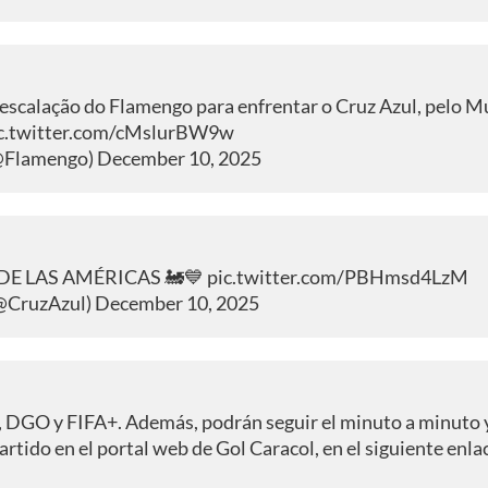
escalação
do Flamengo para enfrentar o Cruz Azul, pelo M
c.twitter.com/cMslurBW9w
Flamengo)
December 10, 2025
 DE LAS AMÉRICAS 🚂💙
pic.twitter.com/PBHmsd4LzM
@CruzAzul)
December 10, 2025
, DGO y FIFA+. Además, podrán seguir el minuto a minuto y
rtido en el portal web de Gol Caracol, en el siguiente enla