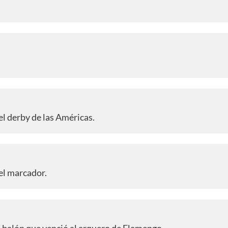
el derby de las Américas.
 el marcador.
l balón que venció al arquero de Flamengo.