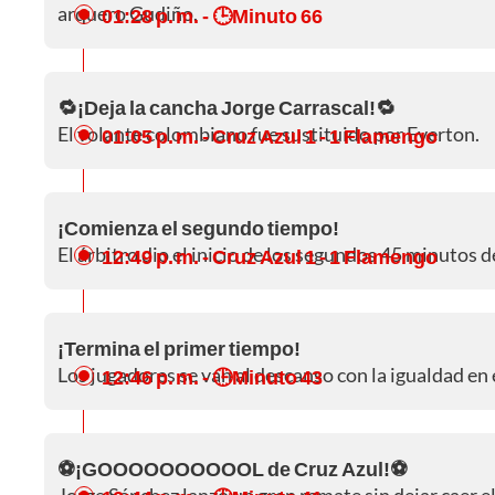
arquero Gudiño.
01:28 p. m.
- 🕒Minuto 66
🔁¡Deja la cancha Jorge Carrascal!🔁
El volante colombiano fue sustituido por Everton.
01:05 p. m.
- Cruz Azul 1 - 1 Flamengo
¡Comienza el segundo tiempo!
El árbitro dio el inicio de los segundos 45 minutos d
12:49 p. m.
- Cruz Azul 1 - 1 Flamengo
¡Termina el primer tiempo!
Los jugadores se van al descanso con la igualdad en
12:46 p. m.
- 🕒Minuto 43
⚽¡GOOOOOOOOOOL de Cruz Azul!⚽
Jorge Sánchez lanzó un gran remate sin dejar caer e