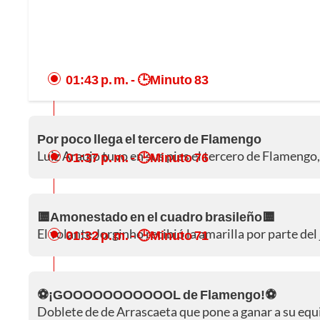
01:43 p. m.
- 🕒Minuto 83
Por poco llega el tercero de Flamengo
Luiz Araujo tuvo en sus pies el tercero de Flamengo, 
01:37 p. m.
- 🕒Minuto 76
🟨Amonestado en el cuadro brasileño🟨
El volante Jorginho recibió la amarilla por parte del 
01:32 p. m.
- 🕒Minuto 71
⚽¡GOOOOOOOOOOOL de Flamengo!⚽
Doblete de de Arrascaeta que pone a ganar a su equi