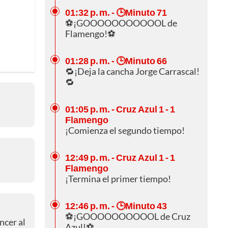
01:32 p. m.
- 🕒Minuto 71
⚽¡GOOOOOOOOOOOL de
Flamengo!⚽
01:28 p. m.
- 🕒Minuto 66
🔁¡Deja la cancha Jorge Carrascal!
🔁
01:05 p. m.
- Cruz Azul 1 - 1
Flamengo
¡Comienza el segundo tiempo!
12:49 p. m.
- Cruz Azul 1 - 1
Flamengo
¡Termina el primer tiempo!
12:46 p. m.
- 🕒Minuto 43
⚽¡GOOOOOOOOOOL de Cruz
ncer al
Azul!⚽