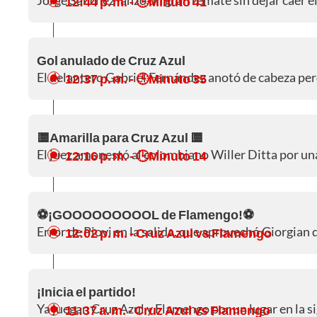
12:44 p. m.
- 🕒Minuto 41
Gol anulado de Cruz Azul
El delantero Gabriel Fernández anotó de cabeza pero
12:37 p. m.
- 🕒Minuto 35
🟨Amarilla para Cruz Azul 🟨
El juez amonestó al colombiano Willer Ditta por una
12:16 p. m.
- 🕒Minuto 14
⚽¡GOOOOOOOOOL de Flamengo!⚽
Error de Piovi en la salida, que aprovechó Giorgian 
12:02 p. m.
- Cruz Azul vs Flamengo
¡Inicia el partido!
Ya juegan Cruz Azul y Flamengo por un lugar en la s
11:37 a. m.
- Cruz Azul vs Flamengo