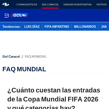
ÚLTIMAS NOTICAS
GOL CARACOL
UNIDAD INVESTIGATIVA
NOTICIAS
Tendencias:
LUIS DÍAZ
FIFA-INFANTINO
MILLONARIOS
JAM
PUBLICIDAD
/
Gol Caracol
FAQ MUNDIAL
FAQ MUNDIAL
¿Cuánto cuestan las entradas
de la Copa Mundial FIFA 2026
y qué categorías hay?