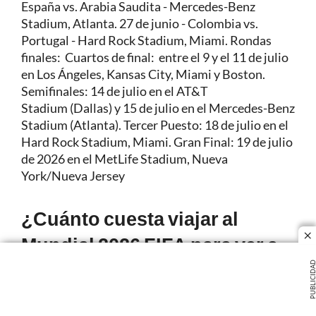
España vs. Arabia Saudita - Mercedes-Benz
Stadium, Atlanta. 27 de junio - Colombia vs.
Portugal - Hard Rock Stadium, Miami. Rondas
finales: Cuartos de final: entre el 9 y el 11 de julio
en Los Ángeles, Kansas City, Miami y Boston.
Semifinales: 14 de julio en el AT&T
Stadium (Dallas) y 15 de julio en el Mercedes-Benz
Stadium (Atlanta). Tercer Puesto: 18 de julio en el
Hard Rock Stadium, Miami. Gran Final: 19 de julio
de 2026 en el MetLife Stadium, Nueva
York/Nueva Jersey
¿Cuánto cuesta viajar al
Mundial 2026 FIFA para ver a
cl
la Selección Colombia?
PUBLICIDA
Costará entre 15 y 30 millones de pesos por
persona, dependiendo del nivel de gasto,