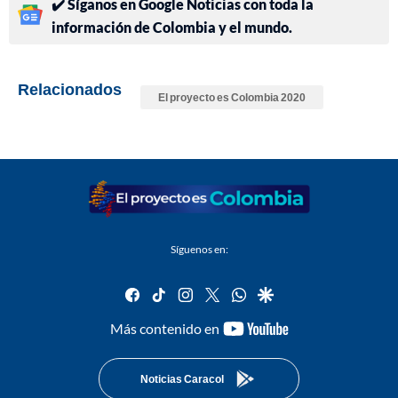
✔️ Síganos en Google Noticias con toda la
información de Colombia y el mundo.
Relacionados
El proyecto es Colombia 2020
Síguenos en:
facebook
tiktok
instagram
twitter
whatsapp
google
youtube-
Más contenido en
footer
Noticias Caracol