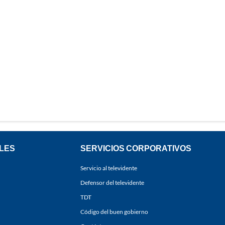
LES
SERVICIOS CORPORATIVOS
Servicio al televidente
Defensor del televidente
TDT
Código del buen gobierno