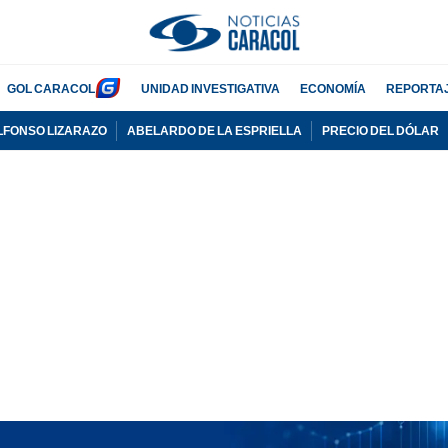
GOL CARACOL
UNIDAD INVESTIGATIVA
ECONOMÍA
REPORTA
LFONSO LIZARAZO
ABELARDO DE LA ESPRIELLA
PRECIO DEL DÓLAR
PUBLICIDAD