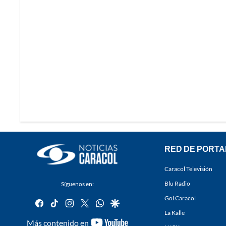
RED DE PORTA
Caracol Televisión
Blu Radio
Síguenos en:
Gol Caracol
facebook
tiktok
instagram
twitter
whatsapp
google
La Kalle
youtube-
Más contenido en