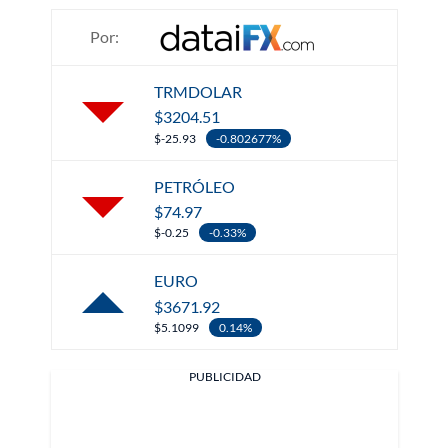
Por:
TRMDOLAR
$3204.51
$-25.93
-0.802677%
PETRÓLEO
$74.97
$-0.25
-0.33%
EURO
$3671.92
$5.1099
0.14%
PUBLICIDAD