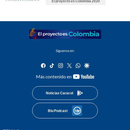
El proyecto es Colombia 2020
Síguenos en:
facebook
tiktok
instagram
twitter
whatsapp
google
youtube-
Más contenido en
footer
Noticias Caracol
Blu Podcast