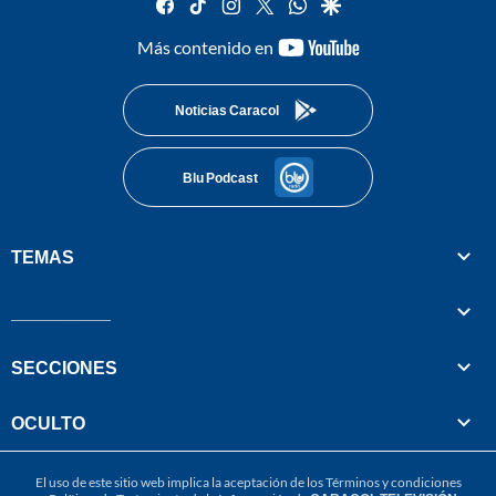
facebook
tiktok
instagram
twitter
whatsapp
google
youtube-
Más contenido en
footer
Noticias Caracol
Blu Podcast
TEMAS
__________
SECCIONES
OCULTO
El uso de este sitio web implica la aceptación de los
Términos y condiciones