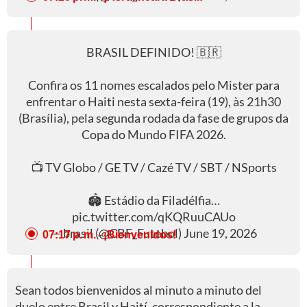
BRASIL DEFINIDO! 🇧🇷
Confira os 11 nomes escalados pelo Mister para
enfrentar o Haiti nesta sexta-feira (19), às 21h30
(Brasília), pela segunda rodada da fase de grupos da
Copa do Mundo FIFA 2026.
📺 TV Globo / GE TV / Cazé TV / SBT / NSports
🏟️ Estádio da Filadélfia…
pic.twitter.com/qKQRuuCAUo
— brasil (@CBF_Futebol)
June 19, 2026
07:17 p. m.
- ¡Bienvenidos!
Sean todos bienvenidos al minuto a minuto del
duelo entre Brasil y Haití, correspondiente a la