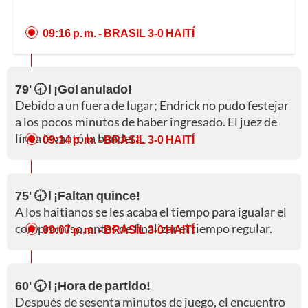
09:16 p. m.
- BRASIL 3-0 HAITÍ
79' 🕣 l ¡Gol anulado!
Debido a un fuera de lugar; Endrick no pudo festejar
a los pocos minutos de haber ingresado. El juez de
línea levantó la bandera.
09:14 p. m.
- BRASIL 3-0 HAITÍ
75' 🕣 l ¡Faltan quince!
A los haitianos se les acaba el tiempo para igualar el
compromiso, antes de finalizar el tiempo regular.
09:07 p. m.
- BRASIL 3-0 HAITÍ
60' 🕣 l ¡Hora de partido!
Después de sesenta minutos de juego, el encuentro