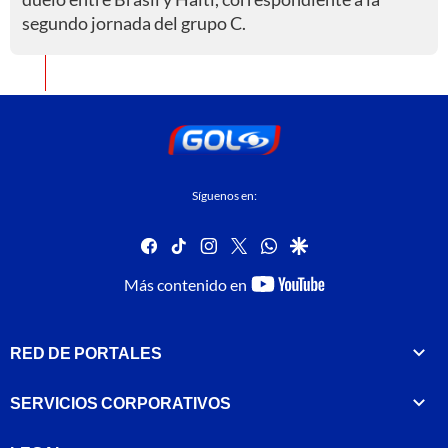
segundo jornada del grupo C.
Síguenos en:
facebook
tiktok
instagram
twitter
whatsapp
google
youtube-
Más contenido en
footer
RED DE PORTALES
SERVICIOS CORPORATIVOS