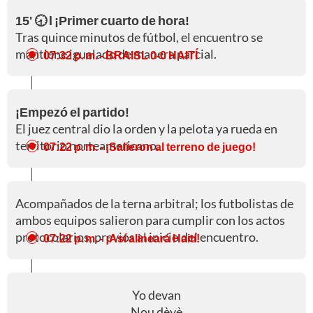
15' 🕣 l ¡Primer cuarto de hora!
Tras quince minutos de fútbol, el encuentro se
mantiene igualado de manera parcial.
07:32 p. m.
- BRAISL 0-0 HAITÍ
¡Empezó el partido!
El juez central dio la orden y la pelota ya rueda en
territorio norteamericano.
07:22 p. m.
- ¡Salieron al terreno de juego!
Acompañados de la terna arbitral; los futbolistas de
ambos equipos salieron para cumplir con los actos
protocolarios, previos al inicio del encuentro.
07:22 p. m.
- ¡Así alineará Haití!
Yo devan
Nou dèyè