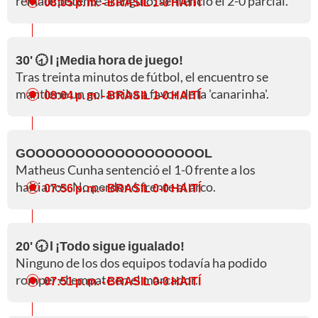
remate potente al ángulo; sentenció el 2-0 parcial.
08:05 p. m.
- BRASIL 1-0 HAITÍ
30' 🕣 l ¡Media hora de juego!
Tras treinta minutos de fútbol, el encuentro se
mantiene un gol arriba a favor de la 'canarinha'.
08:04 p. m.
- BRASIL 1-0 HAITÍ
GOOOOOOOOOOOOOOOOOOL
Matheus Cunha sentenció el 1-0 frente a los
haitianos. No perdonó frente al arco.
07:56 p. m.
- BRASIL 0-0 HAITÍ
20' 🕣 l ¡Todo sigue igualado!
Ninguno de los dos equipos todavía ha podido
romper el empate en el marcador.
07:51 p. m.
- BRASIL 0-0 HAITÍ