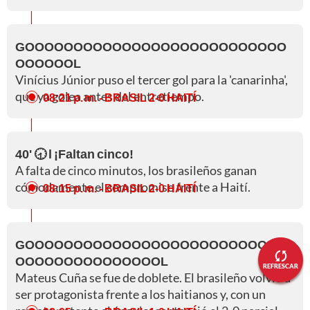
GOOOOOOOOOOOOOOOOOOOOOOOOOOO
OOOOOOL
Vinícius Júnior puso el tercer gol para la 'canarinha',
que ya golea antes del entretiempo.
08:21 p. m.
- BRASIL 2-0 HAITÍ
40' 🕣 l ¡Faltan cinco!
A falta de cinco minutos, los brasileños ganan
cómodamente el compromiso frente a Haití.
08:15 p. m.
- BRASIL 2-0 HAITÍ
GOOOOOOOOOOOOOOOOOOOOOOOOOOO
OOOOOOOOOOOOOOOL
REFRESCAR
Mateus Cuña se fue de doblete. El brasileño volvió a
ser protagonista frente a los haitianos y, con un