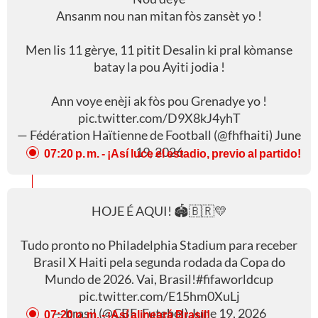
Ansanm nou nan mitan fòs zansèt yo !
Men lis 11 gèrye, 11 pitit Desalin ki pral kòmanse
batay la pou Ayiti jodia !
Ann voye enèji ak fòs pou Grenadye yo !
pic.twitter.com/D9X8kJ4yhT
— Fédération Haïtienne de Football (@fhfhaiti)
June
19, 2026
07:20 p. m.
- ¡Así luce el estadio, previo al partido!
HOJE É AQUI! 🏟️🇧🇷💛
Tudo pronto no Philadelphia Stadium para receber
Brasil X Haiti pela segunda rodada da Copa do
Mundo de 2026. Vai, Brasil!
#fifaworldcup
pic.twitter.com/E15hm0XuLj
— brasil (@CBF_Futebol)
June 19, 2026
07:20 p. m.
- ¡Así alineará Brasil!