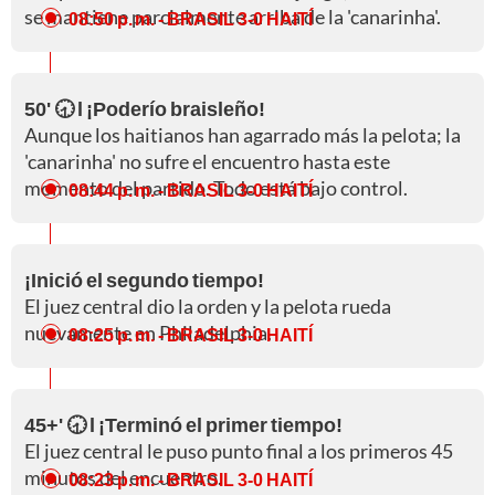
se mantiene parcialmente arriba de la 'canarinha'.
08:50 p. m.
- BRASIL 3-0 HAITÍ
50' 🕣 l ¡Poderío braisleño!
Aunque los haitianos han agarrado más la pelota; la
'canarinha' no sufre el encuentro hasta este
momento del partido. Todo está bajo control.
08:44 p. m.
- BRASIL 3-0 HAITÍ
¡Inició el segundo tiempo!
El juez central dio la orden y la pelota rueda
nuevamente en Philadelphia.
08:25 p. m.
- BRASIL 3-0 HAITÍ
45+' 🕣 l ¡Terminó el primer tiempo!
El juez central le puso punto final a los primeros 45
minutos del encuentro.
08:23 p. m.
- BRASIL 3-0 HAITÍ