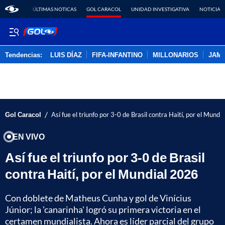
ÚLTIMAS NOTICAS
GOL CARACOL
UNIDAD INVESTIGATIVA
NOTICIAS
Tendencias:
LUIS DÍAZ
FIFA-INFANTINO
MILLONARIOS
JAM
PUBLICIDAD
/
Gol Caracol
Así fue el triunfo por 3-0 de Brasil contra Haití, por el Mundi
EN VIVO
Así fue el triunfo por 3-0 de Brasil
contra Haití, por el Mundial 2026
Con doblete de Matheus Cunha y gol de Vinícius
Júnior; la 'canarinha' logró su primera victoria en el
certamen mundialista. Ahora es líder parcial del grupo