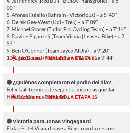
4. Jai Hindley (Red Bull - BORA - hansgrohe) – a 5'
00''
5. Afonso Eulálio (Bahrain - Victorious) – a 5' 40''
6. Derek Gee-West (Lidl - Trek) – a 7' 09''
7. Michael Storer (Tudor Pro Cycling Team) – a 7' 14''
8. Davide Piganzoli (Team Visma | Lease a Bike) – a 7'
57''
9. Ben O'Connor (Team Jayco AlUla) – a 9' 20''
10. Egan Bernal (Netcompany INEOS) – a 9' 44''
10:03 a. m.
- FINAL DE LA ETAPA 16
🔴 ¿Quiénes completaron el podio del día?
Felix Gall terminó de segundo, mientras que Jai
Hindley culminó de tercero.
10:03 a. m.
- FINAL DE LA ETAPA 16
🔴 Victoria para Jonas Vingegaard
El danés del Visma Lease a Bike cruzó la meta en