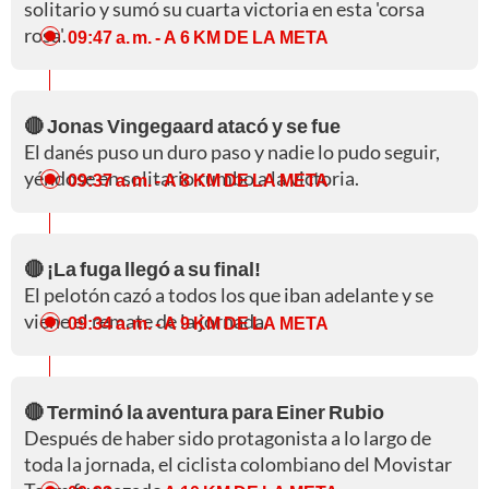
solitario y sumó su cuarta victoria en esta 'corsa
rosa'.
09:47 a. m.
- A 6 KM DE LA META
🔴 Jonas Vingegaard atacó y se fue
El danés puso un duro paso y nadie lo pudo seguir,
yéndose en solitario rumbo a la victoria.
09:37 a. m.
- A 8 KM DE LA META
🔴 ¡La fuga llegó a su final!
El pelotón cazó a todos los que iban adelante y se
viene el remate de la jornada.
09:34 a. m.
- A 9 KM DE LA META
🔴 Terminó la aventura para Einer Rubio
Después de haber sido protagonista a lo largo de
toda la jornada, el ciclista colombiano del Movistar