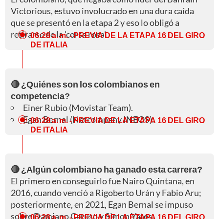
Victorious, estuvo involucrado en una dura caída
que se presentó en la etapa 2 y eso lo obligó a
retirarse de la 'corsa rosa'.
06:28 a. m.
- PREVIA DE LA ETAPA 16 DEL GIRO
DE ITALIA
🔴 ¿Quiénes son los colombianos en
competencia?
Einer Rubio (Movistar Team).
Egan Bernal (Netcompany INEOS).
06:28 a. m.
- PREVIA DE LA ETAPA 16 DEL GIRO
DE ITALIA
🔴 ¿Algún colombiano ha ganado esta carrera?
El primero en conseguirlo fue Nairo Quintana, en
2016, cuando venció a Rigoberto Urán y Fabio Aru;
posteriormente, en 2021, Egan Bernal se impuso
sobre Damiano Caruso y Simon Yates.
06:28 a. m.
- PREVIA DE LA ETAPA 16 DEL GIRO