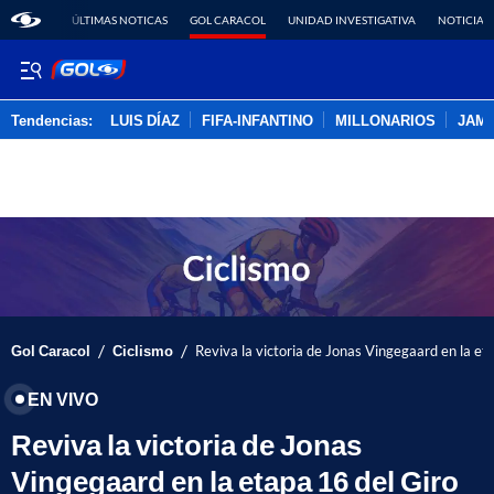
ÚLTIMAS NOTICAS
GOL CARACOL
UNIDAD INVESTIGATIVA
NOTICIAS
Tendencias:
LUIS DÍAZ
FIFA-INFANTINO
MILLONARIOS
JAM
PUBLICIDAD
/
/
Gol Caracol
Ciclismo
Reviva la victoria de Jonas Vingegaard en la et
EN VIVO
Reviva la victoria de Jonas
Vingegaard en la etapa 16 del Giro