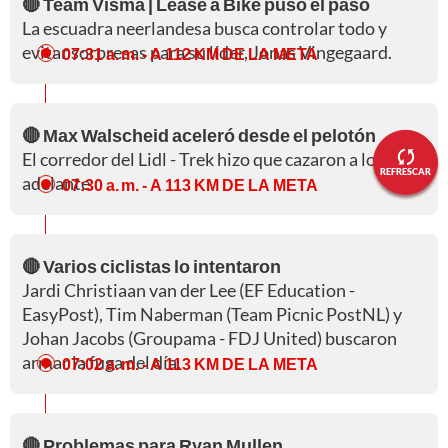
🔴 Team Visma | Lease a Bike puso el paso
La escuadra neerlandesa busca controlar todo y
evitar sorpresas para su líder, Jonas Vingegaard.
07:31 a. m.
- A 112 KM DE LA META
🔴 Max Walscheid aceleró desde el pelotón
El corredor del Lidl - Trek hizo que cazaron a los de
REFRESCAR
adelante.
07:30 a. m.
- A 113 KM DE LA META
🔴 Varios ciclistas lo intentaron
Jardi Christiaan van der Lee (EF Education -
EasyPost), Tim Naberman (Team Picnic PostNL) y
Johan Jacobs (Groupama - FDJ United) buscaron
armar la fuga del día.
07:02 a. m.
- A 113 KM DE LA META
🔴 Problemas para Ryan Mullen