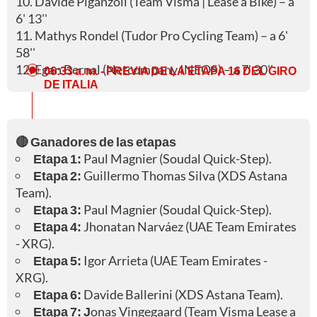
10. Davide Piganzoli (Team Visma | Lease a Bike) – a
6' 13''
11. Mathys Rondel (Tudor Pro Cycling Team) – a 6'
58''
12. Egan Bernal (Netcompany INEOS) – a 7' 30''
06:33 a. m.
- PREVIA DE LA ETAPA 16 DEL GIRO
DE ITALIA
🔴 Ganadores de las etapas
Etapa 1:
Paul Magnier (Soudal Quick-Step).
Etapa 2:
Guillermo Thomas Silva (XDS Astana
Team).
Etapa 3:
Paul Magnier (Soudal Quick-Step).
Etapa 4:
Jhonatan Narváez (UAE Team Emirates
- XRG).
Etapa 5:
Igor Arrieta (UAE Team Emirates -
XRG).
Etapa 6:
Davide Ballerini (XDS Astana Team).
Etapa 7: J
onas Vingegaard (Team Visma Lease a