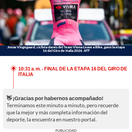
Jonas Vingegaard, ciclista danés del Team Visma Lease a Bike, ganó la etapa
16 del Giro de Italia 2026
AFP
10:31 a. m.
- FINAL DE LA ETAPA 16 DEL GIRO DE
ITALIA
👋 ¡Gracias por habernos acompañado!
Terminamos este minuto a minuto, pero recuerde
que la mejor y más completa información del
deporte, la encuentra en nuestro portal.
PUBLICIDAD