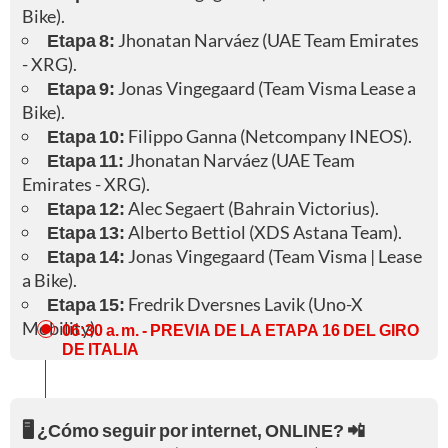
Bike).
Etapa 8:
Jhonatan Narváez (UAE Team Emirates
- XRG).
Etapa 9:
Jonas Vingegaard (Team Visma Lease a
Bike).
Etapa 10:
Filippo Ganna (Netcompany INEOS).
Etapa 11:
Jhonatan Narváez (UAE Team
Emirates - XRG).
Etapa 12:
Alec Segaert (Bahrain Victorius).
Etapa 13:
Alberto Bettiol (XDS Astana Team).
Etapa 14:
Jonas Vingegaard (Team Visma | Lease
a Bike).
Etapa 15:
Fredrik Dversnes Lavik (Uno-X
Mobility).
06:30 a. m.
- PREVIA DE LA ETAPA 16 DEL GIRO
DE ITALIA
🖥️ ¿Cómo seguir por internet, ONLINE? 📲