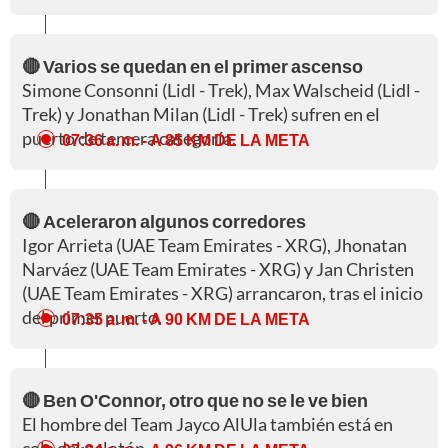
🔴 Varios se quedan en el primer ascenso
Simone Consonni (Lidl - Trek), Max Walscheid (Lidl -
Trek) y Jonathan Milan (Lidl - Trek) sufren en el
puerto de tercera categoría.
07:36 a. m.
- A 85 KM DE LA META
🔴 Aceleraron algunos corredores
Igor Arrieta (UAE Team Emirates - XRG), Jhonatan
Narváez (UAE Team Emirates - XRG) y Jan Christen
(UAE Team Emirates - XRG) arrancaron, tras el inicio
del primer puerto.
07:35 a. m.
- A 90 KM DE LA META
🔴 Ben O'Connor, otro que no se le ve bien
El hombre del Team Jayco AlUla también está en