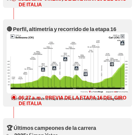
DE ITALIA
🔴 Perfil, altimetría y recorrido de la etapa 16
06:27 a. m.
- PREVIA DE LA ETAPA 16 DEL GIRO
Perfil y altimetría de la etapa 16 del Giro de Italia 2026
Procycling Stats.
DE ITALIA
🏆 Últimos campeones de la carrera