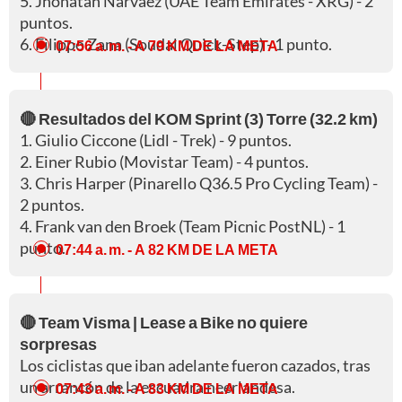
5. Jhonatan Narváez (UAE Team Emirates - XRG) - 2
puntos.
6. Filippo Zana (Soudal Quick-Step) - 1 punto.
07:56 a. m.
- A 79 KM DE LA META
🔴 Resultados del KOM Sprint (3) Torre (32.2 km)
1. Giulio Ciccone (Lidl - Trek) - 9 puntos.
2. Einer Rubio (Movistar Team) - 4 puntos.
3. Chris Harper (Pinarello Q36.5 Pro Cycling Team) -
2 puntos.
4. Frank van den Broek (Team Picnic PostNL) - 1
punto.
07:44 a. m.
- A 82 KM DE LA META
🔴 Team Visma | Lease a Bike no quiere
sorpresas
Los ciclistas que iban adelante fueron cazados, tras
un arrancón de la escuadra neerlandesa.
07:43 a. m.
- A 83 KM DE LA META