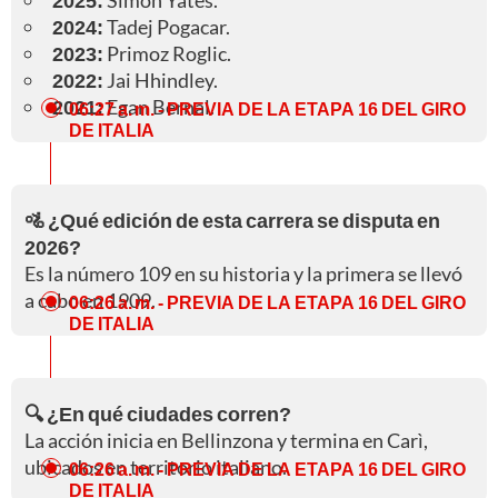
2025:
Simon Yates.
2024:
Tadej Pogacar.
2023:
Primoz Roglic.
2022:
Jai Hhindley.
2021:
Egan Bernal.
06:27 a. m.
- PREVIA DE LA ETAPA 16 DEL GIRO
DE ITALIA
🚵 ¿Qué edición de esta carrera se disputa en
2026?
Es la número 109 en su historia y la primera se llevó
a cabo en 1909.
06:26 a. m.
- PREVIA DE LA ETAPA 16 DEL GIRO
DE ITALIA
🔍 ¿En qué ciudades corren?
La acción inicia en Bellinzona y termina en Carì,
ubicados en territorio italiano.
06:26 a. m.
- PREVIA DE LA ETAPA 16 DEL GIRO
DE ITALIA