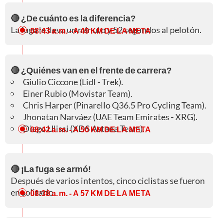
🔴 ¿De cuánto es la diferencia?
La fuga le lleva un minuto y 52 segundos al pelotón.
08:43 a. m.
- A 49 KM DE LA META
🔴 ¿Quiénes van en el frente de carrera?
Giulio Ciccone (Lidl - Trek).
Einer Rubio (Movistar Team).
Chris Harper (Pinarello Q36.5 Pro Cycling Team).
Jhonatan Narváez (UAE Team Emirates - XRG).
Diego Ulissi (XDS Astana Team).
08:42 a. m.
- A 50 KM DE LA META
🔴 ¡La fuga se armó!
Después de varios intentos, cinco ciclistas se fueron
en solitario.
08:38 a. m.
- A 57 KM DE LA META