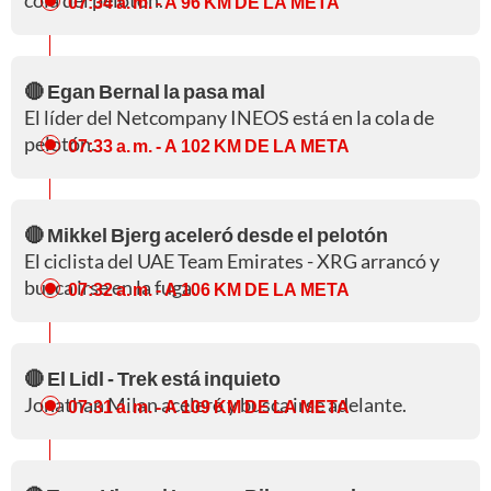
cola del pelotón.
07:34 a. m.
- A 96 KM DE LA META
🔴 Egan Bernal la pasa mal
El líder del Netcompany INEOS está en la cola de
pelotón.
07:33 a. m.
- A 102 KM DE LA META
🔴 Mikkel Bjerg aceleró desde el pelotón
El ciclista del UAE Team Emirates - XRG arrancó y
busca irse en la fuga.
07:32 a. m.
- A 106 KM DE LA META
🔴 El Lidl - Trek está inquieto
Jonathan Milan aceleró y busca irse adelante.
07:31 a. m.
- A 109 KM DE LA META