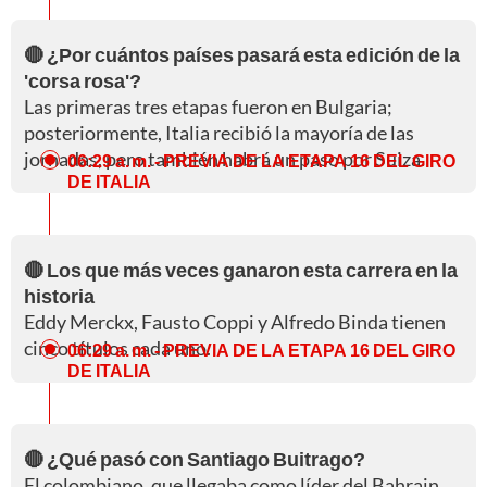
🔴 ¿Por cuántos países pasará esta edición de la
'corsa rosa'?
Las primeras tres etapas fueron en Bulgaria;
posteriormente, Italia recibió la mayoría de las
jornadas, pero también habrá un paso por Suiza.
06:29 a. m.
- PREVIA DE LA ETAPA 16 DEL GIRO
DE ITALIA
🔴 Los que más veces ganaron esta carrera en la
historia
Eddy Merckx, Fausto Coppi y Alfredo Binda tienen
cinco títulos cada uno.
06:29 a. m.
- PREVIA DE LA ETAPA 16 DEL GIRO
DE ITALIA
🔴 ¿Qué pasó con Santiago Buitrago?
El colombiano, que llegaba como líder del Bahrain