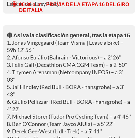
Education - EasyPost).
06:36 a. m.
- PREVIA DE LA ETAPA 16 DEL GIRO
DE ITALIA
🔴 Así va la clasificación general, tras la etapa 15
1. Jonas Vingegaard (Team Visma | Lease a Bike) –
59h 12' 56''
2. Afonso Eulálio (Bahrain - Victorious) – a 2' 26''
3. Felix Gall (Decathlon CMA CGM Team) – a 2' 50''
4. Thymen Arensman (Netcompany INEOS) – a 3'
03''
5. Jai Hindley (Red Bull - BORA - hansgrohe) – a 3'
43''
6. Giulio Pellizzari (Red Bull - BORA - hansgrohe) – a
4' 22''
7. Michael Storer (Tudor Pro Cycling Team) – a 4' 46''
8. Ben O'Connor (Team Jayco AlUla) – a 5' 22''
9. Derek Gee-West (Lidl - Trek) – a 5' 41''