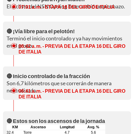
El ciclista del NSN Cycling Team sufrió un pinchazo.
07:01 a. m.
- ETAPA 16 DEL GIRO DE ITALIA
🔴 ¡Vía libre para el pelotón!
Terminó el inicio controlado y ya hay movimientos
en el grupo.
06:42 a. m.
- PREVIA DE LA ETAPA 16 DEL GIRO
DE ITALIA
🔴 Inicio controlado de la fracción
Son 6,7 kilómetros que se correrán de manera
neutralizada.
06:41 a. m.
- PREVIA DE LA ETAPA 16 DEL GIRO
DE ITALIA
🔴 Estos son los ascensos de la jornada
KM
Ascenso
Longitud
Avg. %
32.4
Torre
4.7
5.6