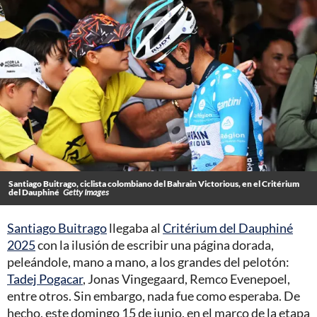
Santiago Buitrago, ciclista colombiano del Bahrain Victorious, en el Critérium
del Dauphiné
Getty Images
Santiago Buitrago
llegaba al
Critérium del Dauphiné
2025
con la ilusión de escribir una página dorada,
peleándole, mano a mano, a los grandes del pelotón:
Tadej Pogacar
, Jonas Vingegaard, Remco Evenepoel,
entre otros. Sin embargo, nada fue como esperaba. De
hecho, este domingo 15 de junio, en el marco de la etapa