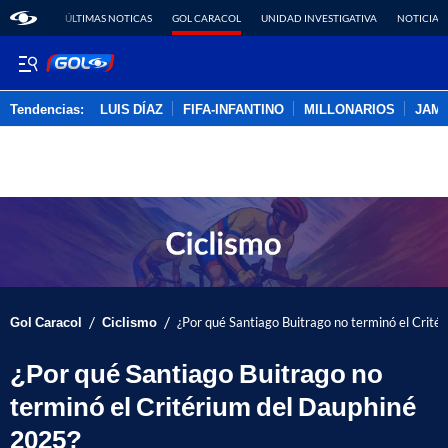
ÚLTIMAS NOTICAS
GOL CARACOL
UNIDAD INVESTIGATIVA
NOTICIAS
Tendencias:
LUIS DÍAZ
FIFA-INFANTINO
MILLONARIOS
JAM
PUBLICIDAD
/
/
Gol Caracol
Ciclismo
¿Por qué Santiago Buitrago no terminó el Crit
¿Por qué Santiago Buitrago no
terminó el Critérium del Dauphiné
2025?