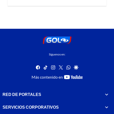
Síguenos en:
facebook
tiktok
instagram
twitter
whatsapp
google
youtube-
Más contenido en
footer
RED DE PORTALES
SERVICIOS CORPORATIVOS