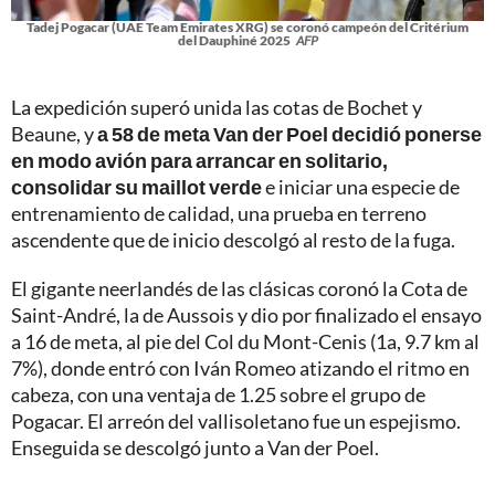
Tadej Pogacar (UAE Team Emirates XRG) se coronó campeón del Critérium
del Dauphiné 2025
AFP
La expedición superó unida las cotas de Bochet y
Beaune, y
a 58 de meta Van der Poel decidió ponerse
en modo avión para arrancar en solitario,
consolidar su maillot verde
e iniciar una especie de
entrenamiento de calidad, una prueba en terreno
ascendente que de inicio descolgó al resto de la fuga.
El gigante neerlandés de las clásicas coronó la Cota de
Saint-André, la de Aussois y dio por finalizado el ensayo
a 16 de meta, al pie del Col du Mont-Cenis (1a, 9.7 km al
7%), donde entró con Iván Romeo atizando el ritmo en
cabeza, con una ventaja de 1.25 sobre el grupo de
Pogacar. El arreón del vallisoletano fue un espejismo.
Enseguida se descolgó junto a Van der Poel.