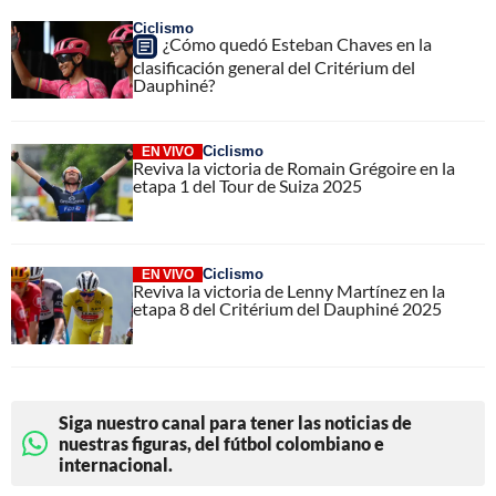
Ciclismo
¿Cómo quedó Esteban Chaves en la
clasificación general del Critérium del
Dauphiné?
Ciclismo
EN VIVO
Reviva la victoria de Romain Grégoire en la
etapa 1 del Tour de Suiza 2025
Ciclismo
EN VIVO
Reviva la victoria de Lenny Martínez en la
etapa 8 del Critérium del Dauphiné 2025
Siga nuestro canal para tener las noticias de
nuestras figuras, del fútbol colombiano e
internacional.