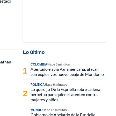
destacó
Lo último
onathan
COLOMBIA
Hace 5 minutos
Atentado en vía Panamericana: atacan
con explosivos nuevo peaje de Mondomo
POLÍTICA
Hace 6 minutos
Lo que dijo De la Espriella sobre cadena
perpetua para quienes atenten contra
mujeres y niños
MUNDO
Hace 15 minutos
Gobierno de Abelardo de la Espriella