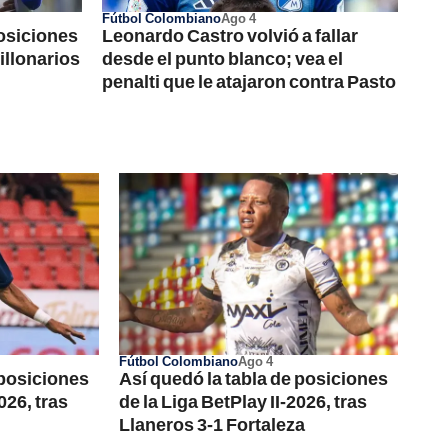
Fútbol Colombiano
Ago 4
osiciones
Leonardo Castro volvió a fallar
Millonarios
desde el punto blanco; vea el
penalti que le atajaron contra Pasto
Fútbol Colombiano
Ago 4
 posiciones
Así quedó la tabla de posiciones
026, tras
de la Liga BetPlay II-2026, tras
Llaneros 3-1 Fortaleza