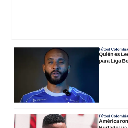
Fútbol Colombi
Quién es Leo
para Liga Be
Fútbol Colombi
América rom
Hurtado; ya