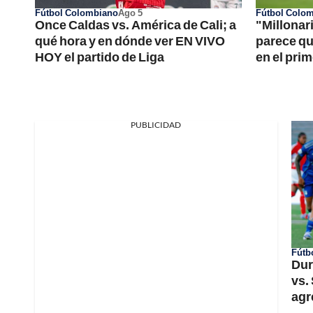
Fútbol Colombiano
Ago 5
Fútbol Colo
Once Caldas vs. América de Cali; a
"Millonar
qué hora y en dónde ver EN VIVO
parece que
HOY el partido de Liga
en el pri
PUBLICIDAD
Fútb
Dur
vs.
agr