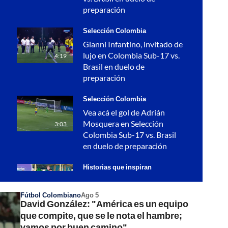
preparación
Selección Colombia
Gianni Infantino, invitado de
lujo en Colombia Sub-17 vs.
4:19
Brasil en duelo de
preparación
Selección Colombia
Vea acá el gol de Adrián
Mosquera en Selección
3:03
Colombia Sub-17 vs. Brasil
en duelo de preparación
Historias que inspiran
Un jardín de esperanzas: el
lugar donde nacen los
3:53
Fútbol Colombiano
Ago 5
David González: "América es un equipo
sueños de Victoria
que compite, que se le nota el hambre;
Gol Caracol
vamos por buen camino"