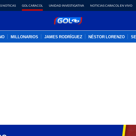
S NOTICAS
GOL CARACOL
UNIDAD INVESTIGATIVA
NOTICIAS CARACOL EN VIVO
INO
MILLONARIOS
JAMES RODRÍGUEZ
NÉSTOR LORENZO
SE
PUBLICIDAD