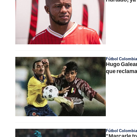
Fútbol Colombi
Hugo Galean
que reclama
Fútbol Colombi
"Marcarle tr