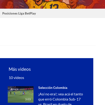
Posiciones Liga BetPlay
Más videos
10 videos
Selección Colombia
Ahora
¡Así no era!; vea acá el tanto
que erró Colombia Sub-17
3:03
vs. Brasil en duelo de