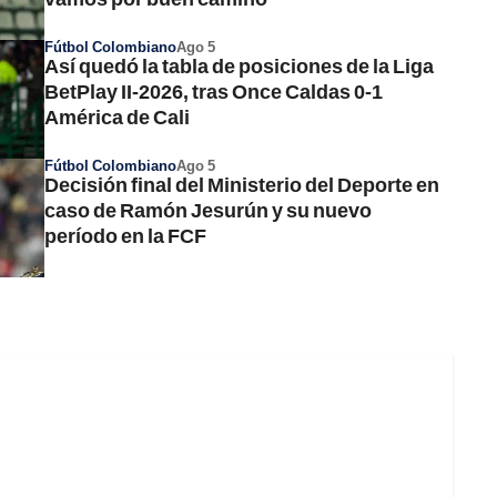
RESUMEN | Corea del Norte
3-0 Países Bajos | FINAL
Fútbol Colombiano
Ago 5
8:44
Así quedó la tabla de posiciones de la Liga
Mundial Sub-17 Marruecos
BetPlay II-2026, tras Once Caldas 0-1
América de Cali
Selección Colombia
Vea el gol de Alemania
Fútbol Colombiano
Ago 5
contra la Selección
1:19
Decisión final del Ministerio del Deporte en
Colombia, en el Mundial
caso de Ramón Jesurún y su nuevo
Sub-17; ¡a los 15 segundos!
período en la FCF
Selección Colombia
Así fue el gol de London
Crawford en Colombia vs
Corea del Sur, Mundial
femenino Sub-17
Selección Colombia
Polémica en Colombia vs
Corea del Sur; no pitaron
penalti contra María