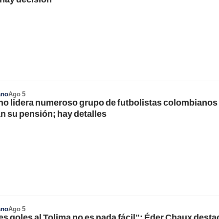
ano
Ago 5
o lidera numeroso grupo de futbolistas colombianos
n su pensión; hay detalles
ano
Ago 5
es goles al Tolima no es nada fácil": Éder Chaux desta