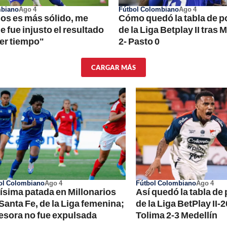
mbiano
Ago 4
Fútbol Colombiano
Ago 4
ios es más sólido, me
Cómo quedó la tabla de p
 fue injusto el resultado
de la Liga Betplay II tras 
mer tiempo"
2- Pasto 0
CARGAR MÁS
ol Colombiano
Ago 4
Fútbol Colombiano
Ago 4
ísima patada en Millonarios
Así quedó la tabla de
 Santa Fe, de la Liga femenina;
de la Liga BetPlay II-2
esora no fue expulsada
Tolima 2-3 Medellín