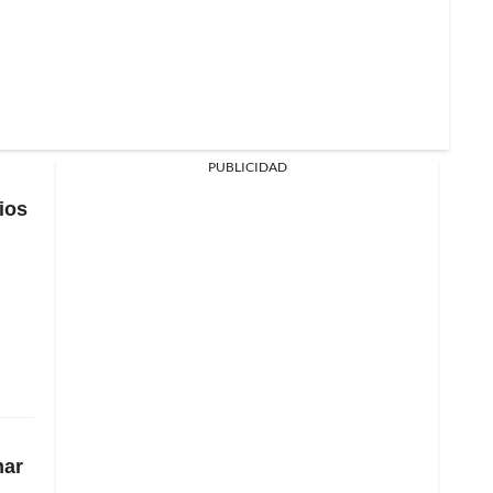
Baldovino
Gol Caracol
Yassir Zabiri se fue de
doblete contra Argentina;
2:22
Marruecos salió decidido en
final Mundial Sub-20
PUBLICIDAD
ios
Gol Caracol
Así fue el golazo de tiro libre
de Yassir Zabiri en Argentina
1:37
vs Marruecos, final Mundial
Sub-20
mar