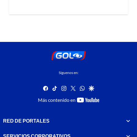
Síguenos en:
facebook
tiktok
instagram
twitter
whatsapp
google
youtube-
Más contenido en
footer
RED DE PORTALES
SERVICIOS CORPORATIVOS