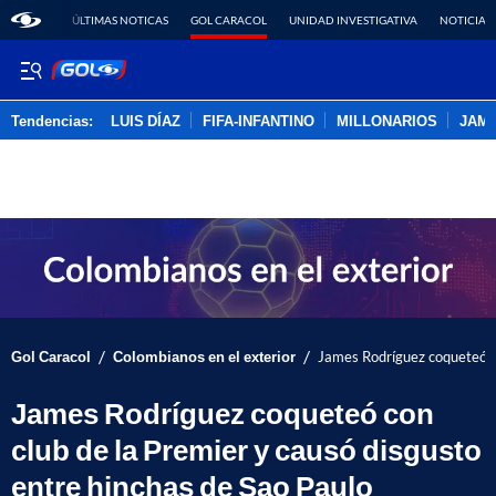
ÚLTIMAS NOTICAS
GOL CARACOL
UNIDAD INVESTIGATIVA
NOTICIAS
Tendencias:
LUIS DÍAZ
FIFA-INFANTINO
MILLONARIOS
JAM
PUBLICIDAD
/
/
Gol Caracol
Colombianos en el exterior
James Rodríguez coqueteó co
James Rodríguez coqueteó con
club de la Premier y causó disgusto
entre hinchas de Sao Paulo