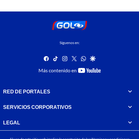
Síguenos en:
facebook
tiktok
instagram
twitter
whatsapp
google
youtube-
Más contenido en
footer
RED DE PORTALES
SERVICIOS CORPORATIVOS
LEGAL