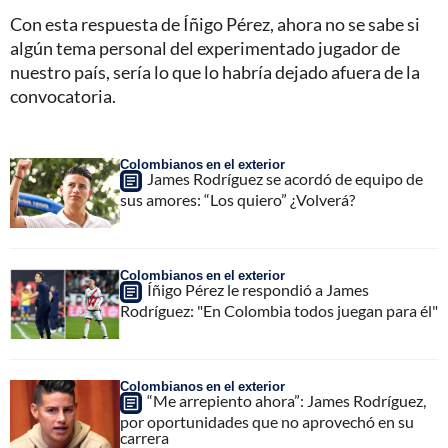
Con esta respuesta de Íñigo Pérez, ahora no se sabe si
algún tema personal del experimentado jugador de
nuestro país, sería lo que lo habría dejado afuera de la
convocatoria.
Colombianos en el exterior
James Rodríguez se acordó de equipo de
sus amores: “Los quiero” ¿Volverá?
Colombianos en el exterior
Íñigo Pérez le respondió a James
Rodríguez: "En Colombia todos juegan para él"
Colombianos en el exterior
“Me arrepiento ahora”: James Rodríguez,
por oportunidades que no aprovechó en su
carrera