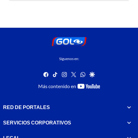
Síguenos en:
facebook
tiktok
instagram
twitter
whatsapp
google
youtube-
Más contenido en
footer
RED DE PORTALES
SERVICIOS CORPORATIVOS
LEGAL