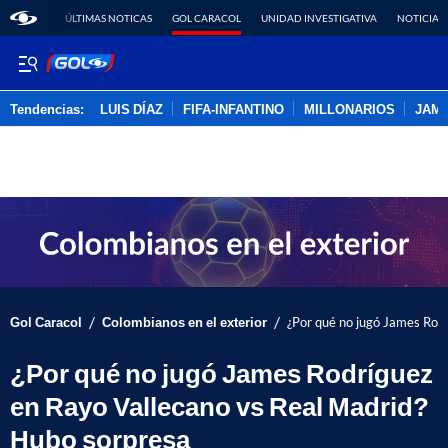
ÚLTIMAS NOTICAS
GOL CARACOL
UNIDAD INVESTIGATIVA
NOTICIAS
Tendencias:
LUIS DÍAZ
FIFA-INFANTINO
MILLONARIOS
JAM
PUBLICIDAD
/
/
Gol Caracol
Colombianos en el exterior
¿Por qué no jugó James Rod
¿Por qué no jugó James Rodríguez
en Rayo Vallecano vs Real Madrid?
Hubo sorpresa