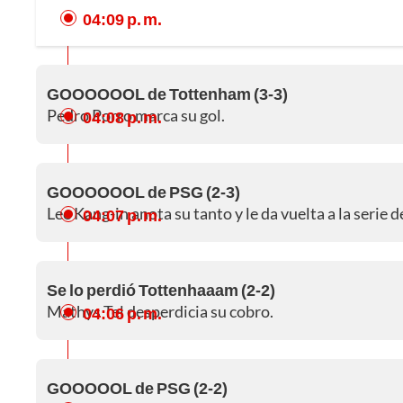
04:09 p. m.
GOOOOOOL de Tottenham (3-3)
Pedro Porro marca su gol.
04:08 p. m.
GOOOOOOL de PSG (2-3)
Lee Kang-in anota su tanto y le da vuelta a la serie d
04:07 p. m.
Se lo perdió Tottenhaaam (2-2)
Mathys Tel desperdicia su cobro.
04:06 p. m.
GOOOOOL de PSG (2-2)