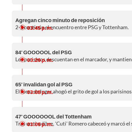
Agregan cinco minuto de reposición
2-1 continúa el encuentro entre PSG y Tottenham.
03:45 p. m.
84' GOOOOOL del PSG
Los parisinos descuentan en el marcador, y mantien
03:26 p. m.
65' invalidan gol al PSG
El fuera de lugar ahogó el grito de gol a los parisinos
03:08 p. m.
47' GOOOOOOL del Tottenham
Tras un tiro libre, 'Cuti' Romero cabeceó y marcó el
03:06 p. m.