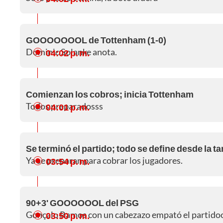
GOOOOOOOL de Tottenham (1-0)
Dominic Solanke anota.
04:02 p. m.
Comienzan los cobros; inicia Tottenham
Todos preparadosss
04:01 p. m.
Se terminó el partido; todo se define desde la t
Ya se preparan para cobrar los jugadores.
03:54 p. m.
90+3' GOOOOOOL del PSG
Gonçalo Ramos con un cabezazo empató el partido
03:50 p. m.