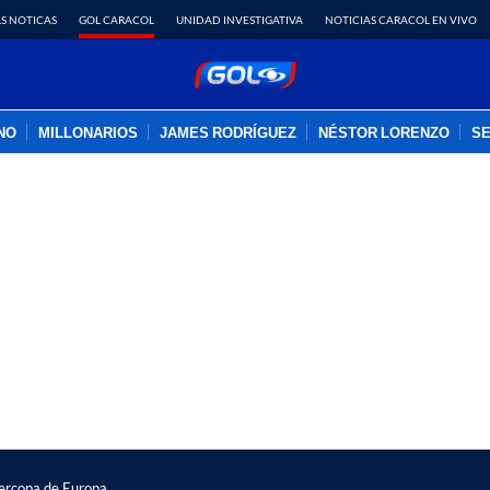
S NOTICAS
GOL CARACOL
UNIDAD INVESTIGATIVA
NOTICIAS CARACOL EN VIVO
INO
MILLONARIOS
JAMES RODRÍGUEZ
NÉSTOR LORENZO
SE
PUBLICIDAD
percopa de Europa