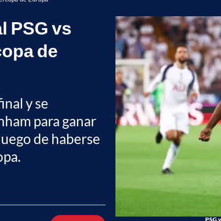
al PSG vs
copa de
inal y se
enham para ganar
luego de haberse
opa.
PSG v