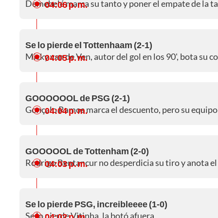
Demebelé marca su tanto y poner el empate de la t
04:06 p. m.
Se lo pierde el Tottenhaam (2-1)
Micky van de Ven, autor del gol en los 90', bota su c
04:05 p. m.
GOOOOOOL de PSG (2-1)
Gonçalo Ramos marca el descuento, pero su equipo v
04:04 p. m.
GOOOOOL de Tottenham (2-0)
Rodrigo Bentancur no desperdicia su tiro y anota el 
04:03 p. m.
Se lo pierde PSG, increibleeee (1-0)
Se lo pierde Vitinha, la botó afuera
04:02 p. m.