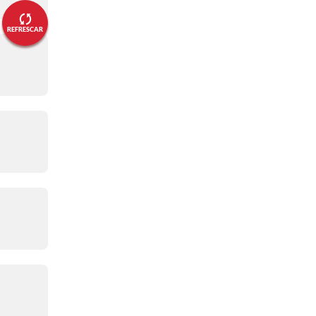
03:08 p. m.
REFRESCAR
47' GOOOOOOL del Tottenham
03:06 p. m.
Comenzó la segunda parteeee
02:55 p. m.
Se terminó el primer tiempo
02:48 p. m.
45' Se salvó el PSG
02:41 p. m.
38' GOOOOOOOOL de
Tottenham
02:28 p. m.