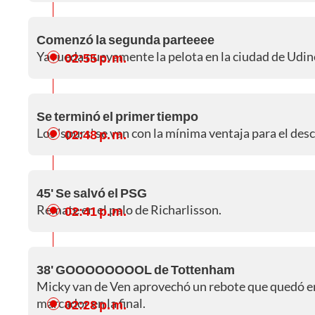
Comenzó la segunda parteeee
Ya rueda nuevamente la pelota en la ciudad de Udin
02:55 p. m.
Se terminó el primer tiempo
Los 'spurs' se van con la mínima ventaja para el des
02:48 p. m.
45' Se salvó el PSG
Remate en el palo de Richarlisson.
02:41 p. m.
38' GOOOOOOOOL de Tottenham
Micky van de Ven aprovechó un rebote que quedó en e
marcador en la final.
02:28 p. m.