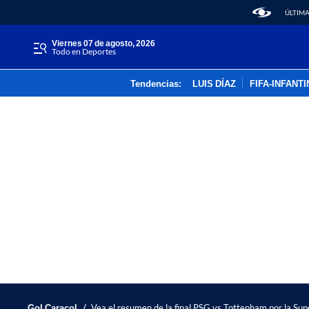
ÚLTIMA
viernes 07 de agosto, 2026
Todo en Deportes
Tendencias:
LUIS DÍAZ
FIFA-INFANT
/
Gol Caracol
Vea el resumen de la final PSG vs Tottenham por la Su