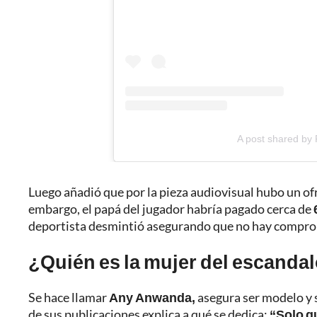
A post shared by 
Luego añadió que por la pieza audiovisual hubo un of
embargo, el papá del jugador habría pagado cerca de
deportista desmintió asegurando que no hay comprob
¿Quién es la mujer del escanda
Se hace llamar
Any Anwanda,
asegura ser modelo y s
de sus publicaciones explica a qué se dedica:
“Solo q