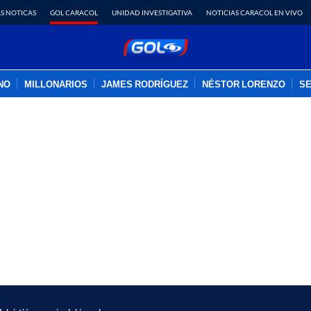
S NOTICAS
GOL CARACOL
UNIDAD INVESTIGATIVA
NOTICIAS CARACOL EN VIVO
INO
MILLONARIOS
JAMES RODRÍGUEZ
NÉSTOR LORENZO
SE
PUBLICIDAD