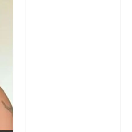
X
Whatsapp