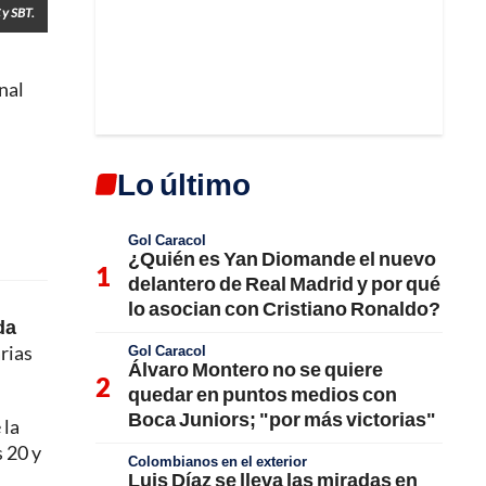
 y SBT.
nal
Lo último
Gol Caracol
¿Quién es Yan Diomande el nuevo
delantero de Real Madrid y por qué
lo asocian con Cristiano Ronaldo?
da
rias
Gol Caracol
Álvaro Montero no se quiere
quedar en puntos medios con
Boca Juniors; "por más victorias"
 la
 20 y
Colombianos en el exterior
Luis Díaz se lleva las miradas en