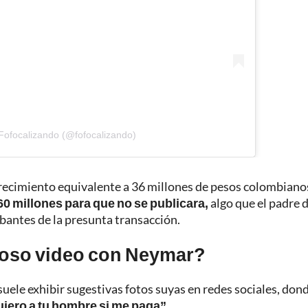
Fofocalizando (@fofocalizando)
recimiento equivalente a 36 millones de pesos colombianos
60 millones para que no se publicara,
algo que el padre d
antes de la presunta transacción.
loso video con Neymar?
uele exhibir sugestivas fotos suyas en redes sociales, don
uiero a tu hombre si me paga”.