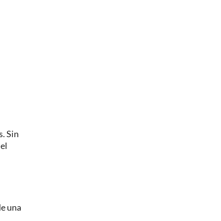
. Sin
el
de una