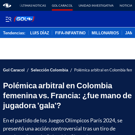
ÚLTIMAS NOTICAS
GOL CARACOL
UNIDAD INVESTIGATIVA
NOTICIAS
Tendencias:
LUIS DÍAZ
FIFA-INFANTINO
MILLONARIOS
JAM
PUBLICIDAD
/
/
Gol Caracol
Selección Colombia
Polémica arbitral en Colombia femen
Polémica arbitral en Colombia
femenina vs. Francia: ¿fue mano de
jugadora 'gala'?
En el partido de los Juegos Olímpicos París 2024, se
presentó una acción controversial tras un tiro de