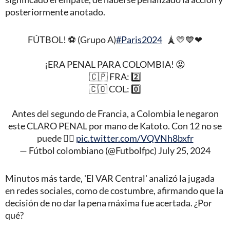
posteriormente anotado.
FÚTBOL! ⚽ (Grupo A)
#Paris2024
🗼💛💙❤
¡ERA PENAL PARA COLOMBIA! 😡
🇨🇵 FRA: 2️⃣
🇨🇴 COL: 0️⃣
Antes del segundo de Francia, a Colombia le negaron
este CLARO PENAL por mano de Katoto. Con 12 no se
puede 😮‍💨
pic.twitter.com/VQVNh8bxfr
— Fútbol colombiano (@Futbolfpc)
July 25, 2024
Minutos más tarde, 'El VAR Central' analizó la jugada
en redes sociales, como de costumbre, afirmando que la
decisión de no dar la pena máxima fue acertada. ¿Por
qué?