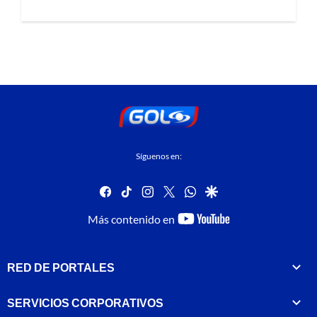
Síguenos en:
facebook
tiktok
instagram
twitter
whatsapp
google
youtube-
Más contenido en
footer
RED DE PORTALES
SERVICIOS CORPORATIVOS