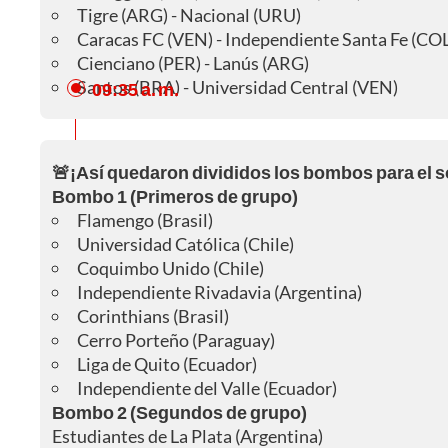
Tigre (ARG) - Nacional (URU)
Caracas FC (VEN) - Independiente Santa Fe (COL
Cienciano (PER) - Lanús (ARG)
Santos (BRA) - Universidad Central (VEN)
09:35 a. m.
🚨¡Así quedaron divididos los bombos para el s
Bombo 1 (Primeros de grupo)
Flamengo (Brasil)
Universidad Católica (Chile)
Coquimbo Unido (Chile)
Independiente Rivadavia (Argentina)
Corinthians (Brasil)
Cerro Porteño (Paraguay)
Liga de Quito (Ecuador)
Independiente del Valle (Ecuador)
Bombo 2 (Segundos de grupo)
Estudiantes de La Plata (Argentina)