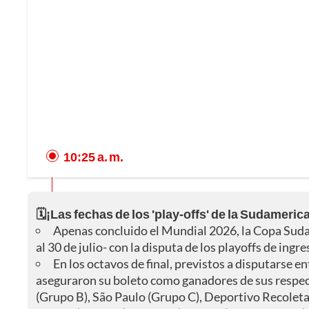
10:25 a. m.
🗓️¡Las fechas de los 'play-offs' de la Sudamerica
Apenas concluido el Mundial 2026, la Copa Sud
al 30 de julio- con la disputa de los playoffs de ingre
En los octavos de final, previstos a disputarse en
aseguraron su boleto como ganadores de sus respec
(Grupo B), São Paulo (Grupo C), Deportivo Recolet