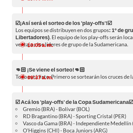
☑️¡Así será el sorteo de los 'play-offs'!☑️
Los equipos se distribuyen en dos grupos
: 1º de gr
Libertadores)
. El equipo de los play-offs serán loca
ventaja a los líderes de grupo de la Sudamericana.
10:05 a. m.
👊🏻 ¡Se viene el sorteo!👊🏻
Todo está listo. Primero se sortearán los cruces de
09:37 a. m.
☑️ Acá los 'play-offs' de la Copa Sudamericana☑
Gremio (BRA) - Bolívar (BOL)
RD Bragantino (BRA) - Sporting Cristal (PER)
Vasco da Gama (BRA) - Independiente Medellín
O'Higgins (CHI) - Boca Juniors (ARG)