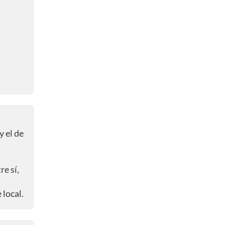
y el de
e sí,
 local.