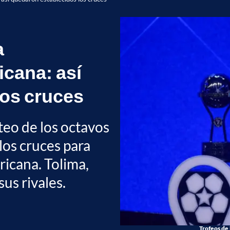
a
cana: así
los cruces
rteo de los octavos
 los cruces para
icana. Tolima,
us rivales.
Trofeos de