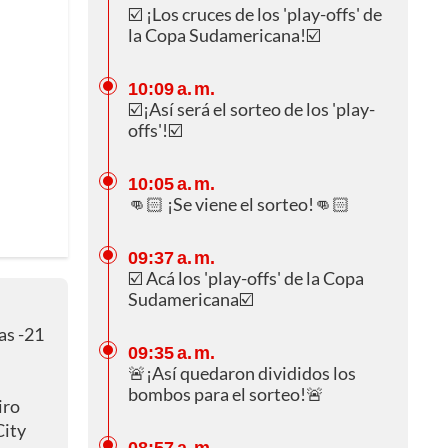
☑️ ¡Los cruces de los 'play-offs' de
la Copa Sudamericana!☑️
10:09 a. m.
☑️¡Así será el sorteo de los 'play-
offs'!☑️
10:05 a. m.
👊🏻 ¡Se viene el sorteo!👊🏻
09:37 a. m.
☑️ Acá los 'play-offs' de la Copa
Sudamericana☑️
as -21
09:35 a. m.
🚨¡Así quedaron divididos los
bombos para el sorteo!🚨
iro
City
08:57 a. m.