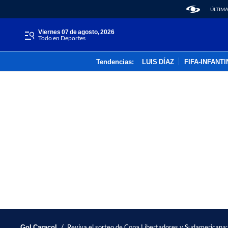
ÚLTIMA
viernes 07 de agosto, 2026
Todo en Deportes
Tendencias:
LUIS DÍAZ
FIFA-INFANT
/
Gol Caracol
Reviva el sorteo de Copa Libertadores y Sudamericana: 