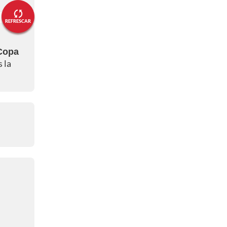
REFRESCAR
 Copa
s la