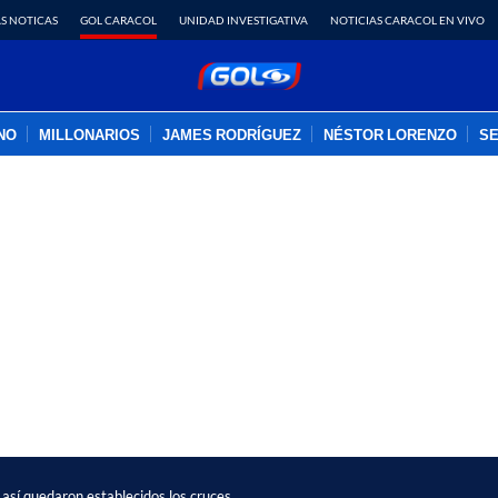
S NOTICAS
GOL CARACOL
UNIDAD INVESTIGATIVA
NOTICIAS CARACOL EN VIVO
INO
MILLONARIOS
JAMES RODRÍGUEZ
NÉSTOR LORENZO
SE
PUBLICIDAD
así quedaron establecidos los cruces