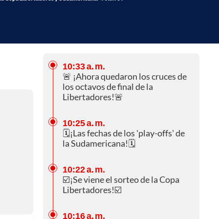
10:33 a. m.
🚨 ¡Ahora quedaron los cruces de
los octavos de final de la
Libertadores!🚨
10:25 a. m.
🗓️¡Las fechas de los 'play-offs' de
la Sudamericana!🗓️
10:22 a. m.
☑️¡Se viene el sorteo de la Copa
Libertadores!☑️
10:16 a. m.