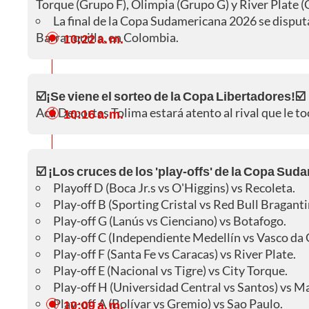
Torque (Grupo F), Olimpia (Grupo G) y River Plate (
La final de la Copa Sudamericana 2026 se disput
Barranquilla, en Colombia.
10:22 a. m.
☑️¡Se viene el sorteo de la Copa Libertadores!☑️
Acá Deportes Tolima estará atento al rival que le toc
10:16 a. m.
☑️ ¡Los cruces de los 'play-offs' de la Copa Sud
Playoff D (Boca Jr.s vs O'Higgins) vs Recoleta.
Play-off B (Sporting Cristal vs Red Bull Braganti
Play-off G (Lanús vs Cienciano) vs Botafogo.
Play-off C (Independiente Medellín vs Vasco da
Play-off F (Santa Fe vs Caracas) vs River Plate.
Play-off E (Nacional vs Tigre) vs City Torque.
Play-off H (Universidad Central vs Santos) vs M
Play-off A (Bolívar vs Gremio) vs Sao Paulo.
10:09 a. m.