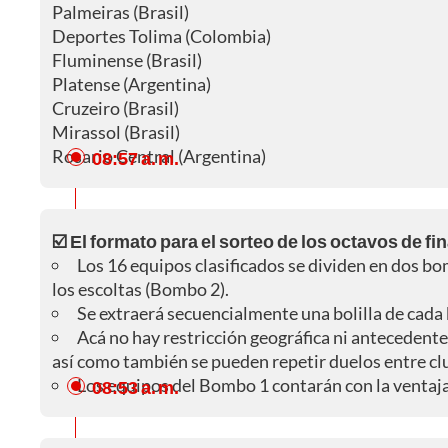
Palmeiras (Brasil)
Deportes Tolima (Colombia)
Fluminense (Brasil)
Platense (Argentina)
Cruzeiro (Brasil)
Mirassol (Brasil)
Rosario Central (Argentina)
08:57 a. m.
☑️ El formato para el sorteo de los octavos de f
Los 16 equipos clasificados se dividen en dos b
los escoltas (Bombo 2).
Se extraerá secuencialmente una bolilla de cada 
Acá no hay restricción geográfica ni antecedente
así como también se pueden repetir duelos entre cl
Los equipos del Bombo 1 contarán con la ventaja 
08:53 a. m.