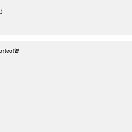
)
orteo!🚨