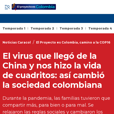
Temporada 1
Temporada 2
Temporada 3
Temporada 4
/
Noticias Caracol
El Proyecto es Colombia, camino a la COP16
El virus que llegó de la
China y nos hizo la vida
de cuadritos: así cambió
la sociedad colombiana
Durante la pandemia, las familias tuvieron que
compartir más, para bien o para mal. Se
relajaron las reglas sociales y cambiaron los