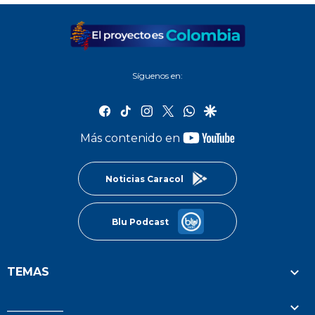
Síguenos en:
facebook
tiktok
instagram
twitter
whatsapp
google
youtube-
Más contenido en
footer
Noticias Caracol
Blu Podcast
TEMAS
__________