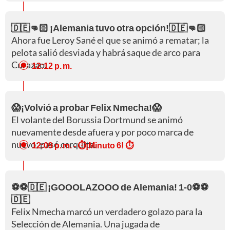
🇩🇪👊🏻 ¡Alemania tuvo otra opción!🇩🇪👊🏻
Ahora fue Leroy Sané el que se animó a rematar; la
pelota salió desviada y habrá saque de arco para
Curazao.
12:12 p. m.
😱¡Volvió a probar Felix Nmecha!😱
El volante del Borussia Dortmund se animó
nuevamente desde afuera y por poco marca de
nuevo; pasó cerquita.
12:09 p. m.
- ⏱️¡Minuto 6! ⏱️
⚽⚽🇩🇪 ¡GOOOLAZOOO de Alemania! 1-0⚽⚽
🇩🇪
Felix Nmecha marcó un verdadero golazo para la
Selección de Alemania. Una jugada de