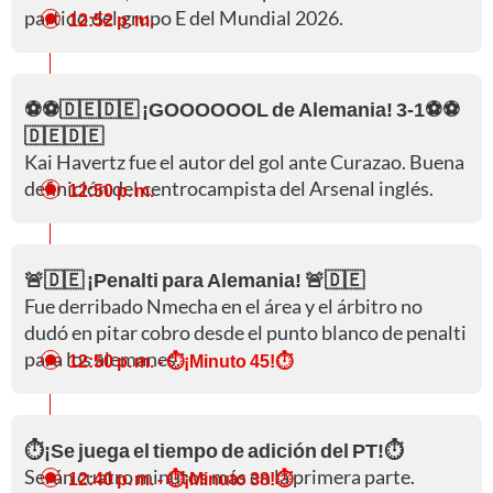
partido del grupo E del Mundial 2026.
12:52 p. m.
⚽⚽🇩🇪🇩🇪 ¡GOOOOOOL de Alemania! 3-1⚽⚽
🇩🇪🇩🇪
Kai Havertz fue el autor del gol ante Curazao. Buena
definición del centrocampista del Arsenal inglés.
12:50 p. m.
🚨🇩🇪 ¡Penalti para Alemania! 🚨🇩🇪
Fue derribado Nmecha en el área y el árbitro no
dudó en pitar cobro desde el punto blanco de penalti
para los alemanes.
12:50 p. m.
- ⏱️¡Minuto 45!⏱️
⏱️¡Se juega el tiempo de adición del PT!⏱️
Serán cuatro minutos más en la primera parte.
12:40 p. m.
- ⏱️¡Minuto 38!⏱️