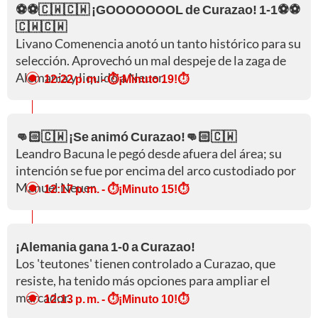
⚽⚽🇨🇼🇨🇼 ¡GOOOOOOOL de Curazao! 1-1⚽⚽
🇨🇼🇨🇼
Livano Comenencia anotó un tanto histórico para su
selección. Aprovechó un mal despeje de la zaga de
Alemania y liquidó a Neuer.
12:22 p. m.
- ⏱️¡Minuto 19!⏱️
👊🏻🇨🇼 ¡Se animó Curazao!👊🏻🇨🇼
Leandro Bacuna le pegó desde afuera del área; su
intención se fue por encima del arco custodiado por
Manuel Neuer.
12:17 p. m.
- ⏱️¡Minuto 15!⏱️
¡Alemania gana 1-0 a Curazao!
Los 'teutones' tienen controlado a Curazao, que
resiste, ha tenido más opciones para ampliar el
marcador.
12:13 p. m.
- ⏱️¡Minuto 10!⏱️