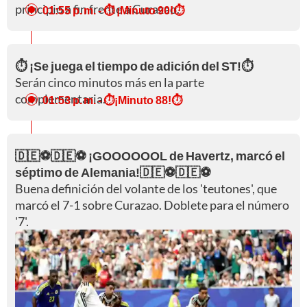
principio a fin frente a Curazao.
01:55 p. m.
- ⏱️ ¡Minuto 90!⏱️
⏱️ ¡Se juega el tiempo de adición del ST!⏱️
Serán cinco minutos más en la parte
complementaria.
01:53 p. m.
- ⏱️¡Minuto 88!⏱️
🇩🇪⚽🇩🇪⚽ ¡GOOOOOOL de Havertz, marcó el
séptimo de Alemania!🇩🇪⚽🇩🇪⚽
Buena definición del volante de los 'teutones', que
marcó el 7-1 sobre Curazao. Doblete para el número
'7'.