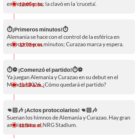
entrenamiento; la clavó en la 'cruceta'.
12:05 p. m.
⏱️¡Primeros minutos!⏱️
Alemania se hace con el control de la esférica en
estos primeros minutos; Curazao marca y espera.
12:02 p. m.
⏱️⚽ ¡Comenzó el partido!⏱️⚽
Ya juegan Alemania y Curazao en su debut en el
Mundial 2026. ¿Cómo quedará el partido?
11:59 a. m.
👊🏻🎶 ¡Actos protocolarios! 👊🏻🎶
Suenan los himnos de Alemania y Curazao. Hay gran
ambiente en el NRG Stadium.
11:54 a. m.