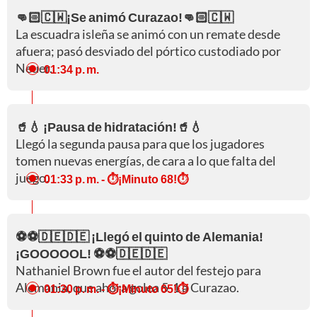
👊🏻🇨🇼¡Se animó Curazao!👊🏻🇨🇼
La escuadra isleña se animó con un remate desde
afuera; pasó desviado del pórtico custodiado por
Neuer.
01:34 p. m.
🥤💧 ¡Pausa de hidratación!🥤💧
Llegó la segunda pausa para que los jugadores
tomen nuevas energías, de cara a lo que falta del
juego.
01:33 p. m.
- ⏱️¡Minuto 68!⏱️
⚽⚽🇩🇪🇩🇪 ¡Llegó el quinto de Alemania!
¡GOOOOOL! ⚽⚽🇩🇪🇩🇪
Nathaniel Brown fue el autor del festejo para
Alemania, que ahora golea 5-1 a Curazao.
01:30 p. m.
- ⏱️¡Minuto 65!⏱️