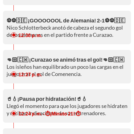
⚽⚽🇩🇪 ¡GOOOOOOL de Alemania! 2-1⚽⚽🇩🇪
Nico Schlotterbeck anotó de cabeza el segundo gol
de los alemanes en el partido frente a Curazao.
12:36 p. m.
👊🏻🇨🇼 ¡Curazao se animó tras el gol!👊🏻🇨🇼
Los isleños han equilibrado un poco las cargas en el
juego, tras el gol de Comenencia.
12:27 p. m.
🥤💧¡Pausa por hidratación!🥤💧
Llegó el momento para que los jugadores se hidraten
y reciban indicaciones de sus entrenadores.
12:24 p. m.
- ⏱️¡Minuto 21! ⏱️