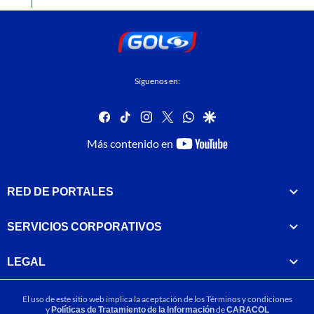
Síguenos en:
facebook
tiktok
instagram
twitter
whatsapp
google
youtube-
Más contenido en
footer
RED DE PORTALES
SERVICIOS CORPORATIVOS
LEGAL
El uso de este sitio web implica la aceptación de los
Términos y condiciones
y
Políticas de Tratamiento de la Información
de
CARACOL