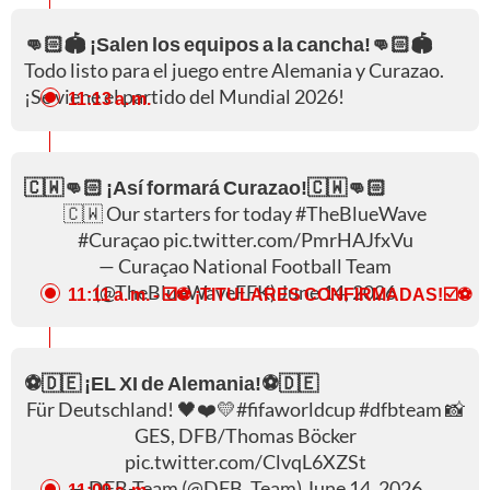
👊🏻🏟️ ¡Salen los equipos a la cancha!👊🏻🏟️
Todo listo para el juego entre Alemania y Curazao.
¡Se viene el partido del Mundial 2026!
11:13 a. m.
🇨🇼👊🏻 ¡Así formará Curazao!🇨🇼👊🏻
🇨🇼 Our starters for today
#TheBlueWave
#Curaçao
pic.twitter.com/PmrHAJfxVu
— Curaçao National Football Team
(@TheBlueWaveFFK)
June 14, 2026
11:11 a. m.
- ☑️⚽ ¡TITULARES CONFIRMADAS!☑️⚽
⚽🇩🇪 ¡EL XI de Alemania!⚽🇩🇪
Für Deutschland! 🖤❤️💛
#fifaworldcup
#dfbteam
📸
GES, DFB/Thomas Böcker
pic.twitter.com/ClvqL6XZSt
— DFB-Team (@DFB_Team)
June 14, 2026
11:09 a. m.