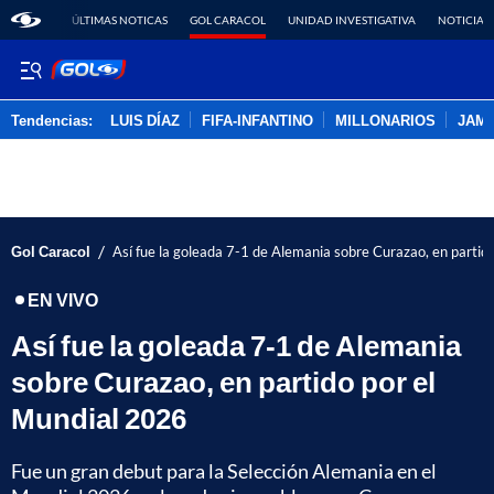
ÚLTIMAS NOTICAS
GOL CARACOL
UNIDAD INVESTIGATIVA
NOTICIAS
Tendencias:
LUIS DÍAZ
FIFA-INFANTINO
MILLONARIOS
JAM
PUBLICIDAD
/
Gol Caracol
Así fue la goleada 7-1 de Alemania sobre Curazao, en partid
EN VIVO
Así fue la goleada 7-1 de Alemania
sobre Curazao, en partido por el
Mundial 2026
Fue un gran debut para la Selección Alemania en el