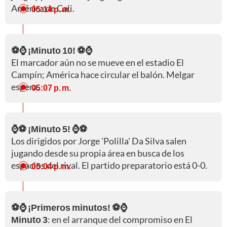
América de Cali.
05:14 p. m.
⚽⌚ ¡Minuto 10! ⚽⌚
El marcador aún no se mueve en el estadio El
Campín; América hace circular el balón. Melgar
espera.
05:07 p. m.
⌚⚽ ¡Minuto 5! ⌚⚽
Los dirigidos por Jorge 'Polilla' Da Silva salen
jugando desde su propia área en busca de los
espacios del rival. El partido preparatorio está 0-0.
05:04 p. m.
⚽⌚ ¡Primeros minutos! ⚽⌚
Minuto 3
: en el arranque del compromiso en El