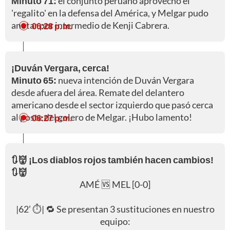
Minuto 71:
el conjunto peruano aprovechó el
'regalito' en la defensa del América, y Melgar pudo
anotar por intermedio de Kenji Cabrera.
06:28 p. m.
¡Duván Vergara, cerca!
Minuto 65:
nueva intención de Duván Vergara
desde afuera del área. Remate del delantero
americano desde el sector izquierdo que pasó cerca
al poste del golero de Melgar. ¡Hubo lamento!
06:27 p. m.
🔃👹 ¡Los diablos rojos también hacen cambios!
🔃👹
AMÉ 🆚 MEL [0-0]
|62’ ⏱| 🔁 Se presentan 3 sustituciones en nuestro
equipo: