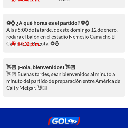
⚽⌚ ¿A qué horas es el partido?⚽⌚
A las 5:00 de la tarde, de este domingo 12 de enero,
rodará el balón en el estadio Nemesio Camacho El
Campín, de Bogotá. ⚽⌚
04:32 p. m.
👋🏻 ¡Hola, bienvenidos! 👋🏻
👋🏻 Buenas tardes, sean bienvenidos al minuto a
minuto del partido de preparación entre América de
Cali y Melgar. 👋🏻