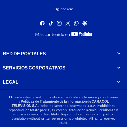
Síguenos en:
facebook
tiktok
instagram
twitter
whatsapp
google
youtube-
Más contenido en
footer
RED DE PORTALES
SERVICIOS CORPORATIVOS
LEGAL
El uso de este sitio web implica la aceptación de los
Términos y condiciones
y
Políticas de Tratamiento de la Información
de
CARACOL
TELEVISIÓN S.A.
Todos los Derechos Reservados D.R.A. Prohibida su
reproducción total o parcial, así como su traducción a cualquier idioma sin
autorización escrita de su titular. Reproduction in whole or in part, or
translation without written permission is prohibited. All rights reserved
2025.