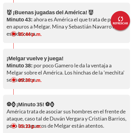
👹 ¡Buenas jugadas del América! 👹
Minuto 43:
ahora es América el que trata de poner
REFRESCAR
en apuros a Melgar. Mina y Sebastián Navarro han
estado cerca.
05:44 p. m.
¡Melgar vuelve y juega!
Minuto 38:
por poco Gamero le da la ventaja a
Melgar sobre el América. Los hinchas de la 'mechita'
se asustaron.
05:39 p. m.
⚽⌚ ¡Minuto 35! ⚽⌚
América trata de asociar sus hombres en el frente de
ataque, caso tal de Duván Vergara y Cristian Barrios,
pero los zagueros de Melgar están atentos.
05:33 p. m.