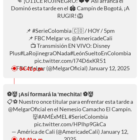
👊 ¡O11CE ROJINEGRO! ❤️🖤 Así arranca el
Dominó esta tarde en el 🏟 Campín de Bogotá, ¡A
RUGIR! 🦁
📌
#SerieColombia
🇨🇴 / HOY / 5pm
📌 FBC Melgar vs.
@AmericadeCali
📺 Transmisión EN VIVO: Disney
Plus
#LaRojinegraONada
#LeónSueltoEnColombia
pic.twitter.com/I74D6xKR51
— FBC Melgar (@MelgarOficial)
January 12, 2025
04:41 p. m.
⚽👹 ¡Así formará la 'mechita! ⚽👹
📋⚽ Nuestro once titular para enfrentar esta tarde a
@MelgarOficial
en el Nemesio Camacho El Campín.
👹
#AMÉxMEL
#SerieColombia
pic.twitter.com/HPIhp9GkCa
— América de Cali (@AmericadeCali)
January 12,
2025
04:40 p. m.