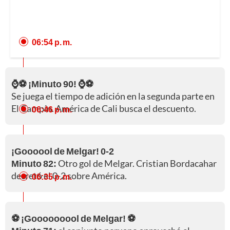
06:54 p. m.
⌚⚽ ¡Minuto 90! ⌚⚽
Se juega el tiempo de adición en la segunda parte en
El Campín. América de Cali busca el descuento.
06:46 p. m.
¡Goooool de Melgar! 0-2
Minuto 82:
Otro gol de Melgar. Cristian Bordacahar
decretó el 0-2 sobre América.
06:35 p. m.
⚽ ¡Gooooooool de Melgar! ⚽