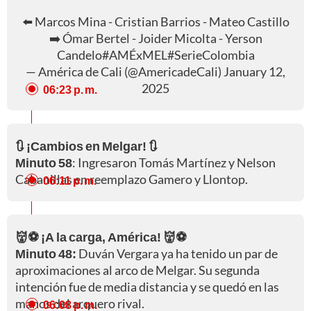
⬅️ Marcos Mina - Cristian Barrios - Mateo Castillo
➡️ Ómar Bertel - Joider Micolta - Yerson
Candelo
#AMÉxMEL
#SerieColombia
— América de Cali (@AmericadeCali)
January 12,
2025
06:23 p. m.
🔃 ¡Cambios en Melgar! 🔃
Minuto 58
: Ingresaron Tomás Martínez y Nelson
Cabanillas en reemplazo Gamero y Llontop.
06:11 p. m.
👹⚽ ¡A la carga, América! 👹⚽
Minuto 48:
Duván Vergara ya ha tenido un par de
aproximaciones al arco de Melgar. Su segunda
intención fue de media distancia y se quedó en las
manos del arquero rival.
06:08 p. m.