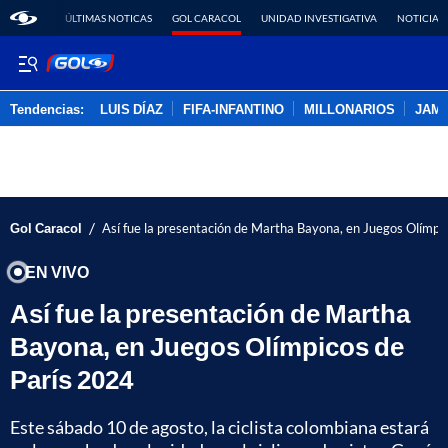
ÚLTIMAS NOTICAS
GOL CARACOL
UNIDAD INVESTIGATIVA
NOTICIAS
Tendencias:
LUIS DÍAZ
FIFA-INFANTINO
MILLONARIOS
JAM
PUBLICIDAD
/
Gol Caracol
Así fue la presentación de Martha Bayona, en Juegos Olímpi
EN VIVO
Así fue la presentación de Martha
Bayona, en Juegos Olímpicos de
París 2024
Este sábado 10 de agosto, la ciclista colombiana estará