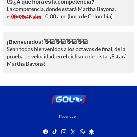
🕐 ¿A qué hora es la competencia?
La competencia, donde estará Martha Bayona,
empezará a las 10:00 a.m. (hora de Colombia).
08:47 a. m.
¡Bienvenidos! 👋🏻👋🏻👋🏻👋🏻
Sean todos bienvenidos a los octavos de final, de la
prueba de velocidad, en el ciclismo de pista. ¡Estará
Martha Bayona!
Síguenos en:
facebook
tiktok
instagram
twitter
whatsapp
google