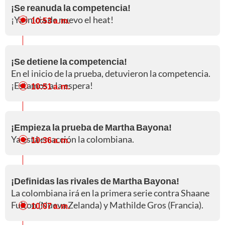
¡Se reanuda la competencia!
¡Ya inicia de nuevo el heat!
10:53 a. m.
¡Se detiene la competencia!
En el inicio de la prueba, detuvieron la competencia.
¡Estamos a la espera!
10:51 a. m.
¡Empieza la prueba de Martha Bayona!
Ya está en acción la colombiana.
10:36 a. m.
¡Definidas las rivales de Martha Bayona!
La colombiana irá en la primera serie contra Shaane
Fulton (Nueva Zelanda) y Mathilde Gros (Francia).
10:07 a. m.