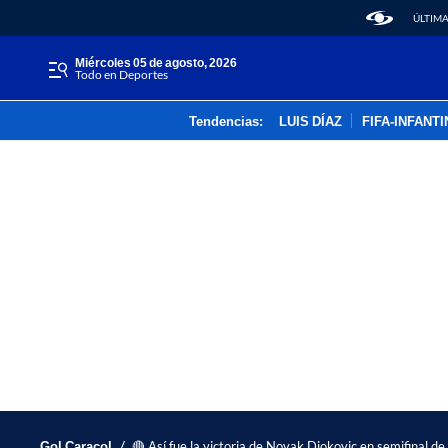
ÚLTIMA
miércoles 05 de agosto, 2026
Todo en Deportes
Tendencias:
LUIS DÍAZ
FIFA-INFANT
/
Gol Caracol
🔴 Así fue la victoria de Novak Djokovic en semifinal d