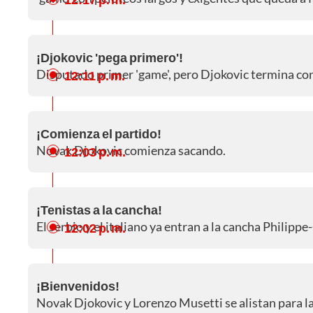
¡Djokovic 'pega primero'!
Disputado primer 'game', pero Djokovic termina co
12:11 p. m.
¡Comienza el partido!
Novak Djokovic comienza sacando.
12:03 p. m.
¡Tenistas a la cancha!
El serbio y el italiano ya entran a la cancha Philipp
12:02 p. m.
¡Bienvenidos!
Novak Djokovic y Lorenzo Musetti se alistan para la