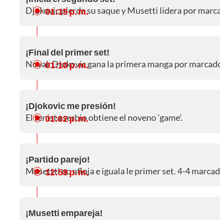
Djokovic pierde su saque y Musetti lidera por marca
01:15 p. m.
¡Final del primer set!
Novak Djokovic gana la primera manga por marcador 
01:10 p. m.
¡Djokovic me presión!
El tenista serbio obtiene el noveno 'game'.
01:02 p. m.
¡Partido parejo!
Musettti no afloja e iguala le primer set. 4-4 marcad
12:58 p. m.
¡Musetti empareja!