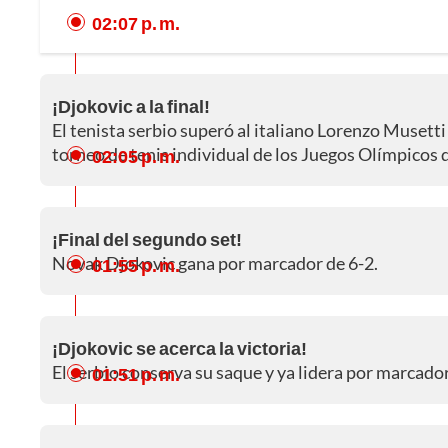
02:07 p. m.
¡Djokovic a la final!
El tenista serbio superó al italiano Lorenzo Musetti 
torneo de tenis individual de los Juegos Olímpicos 
02:05 p. m.
¡Final del segundo set!
Novak Djokovic gana por marcador de 6-2.
01:55 p. m.
¡Djokovic se acerca la victoria!
El serbio conserva su saque y ya lidera por marcador
01:51 p. m.