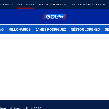
S NOTICAS
GOL CARACOL
UNIDAD INVESTIGATIVA
NOTICIAS CARACOL EN VIVO
INO
MILLONARIOS
JAMES RODRÍGUEZ
NÉSTOR LORENZO
SE
PUBLICIDAD
e torneo de tenis en París 2024