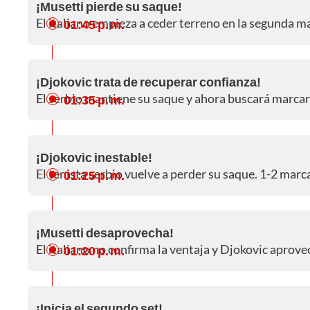
¡Musetti pierde su saque!
El italiano empieza a ceder terreno en la segunda ma
01:45 p. m.
¡Djokovic trata de recuperar confianza!
El serbio mantiene su saque y ahora buscará marcar 
01:35 p. m.
¡Djokovic inestable!
El tenista serbio vuelve a perder su saque. 1-2 marc
01:25 p. m.
¡Musetti desaprovecha!
El italiano no confirma la ventaja y Djokovic aprove
01:20 p. m.
¡Inicia el segundo set!