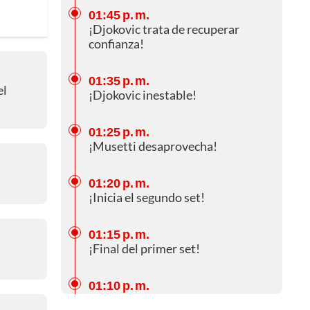
01:45 p. m.
¡Djokovic trata de recuperar
confianza!
01:35 p. m.
el
¡Djokovic inestable!
01:25 p. m.
¡Musetti desaprovecha!
01:20 p. m.
¡Inicia el segundo set!
01:15 p. m.
¡Final del primer set!
01:10 p. m.
¡Djokovic me presión!