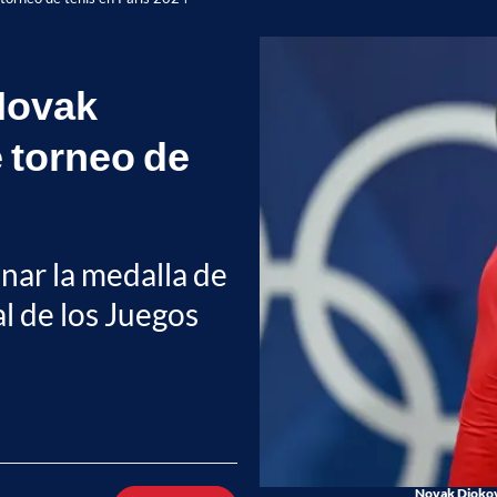
 Novak
e torneo de
anar la medalla de
al de los Juegos
Novak Djokovi