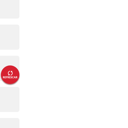
01:02 p. m.
¡Partido parejo!
12:58 p. m.
¡Musetti empareja!
12:50 p. m.
¡Djokovic sigue firme!
12:45 p. m.
REFRESCAR
¡Musetti empareja el duelo!
12:31 p. m.
¡Djokovic se mantiene!
12:23 p. m.
¡Musetti responde!