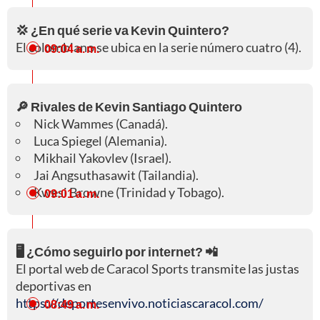
💢 ¿En qué serie va Kevin Quintero?
El colombiano se ubica en la serie número cuatro (4).
09:04 a. m.
🔎 Rivales de Kevin Santiago Quintero
Nick Wammes (Canadá).
Luca Spiegel (Alemania).
Mikhail Yakovlev (Israel).
Jai Angsuthasawit (Tailandia).
Kwesi Browne (Trinidad y Tobago).
09:01 a. m.
🖥️ ¿Cómo seguirlo por internet? 📲
El portal web de Caracol Sports transmite las justas
deportivas en
https://deportesenvivo.noticiascaracol.com/
08:49 a. m.