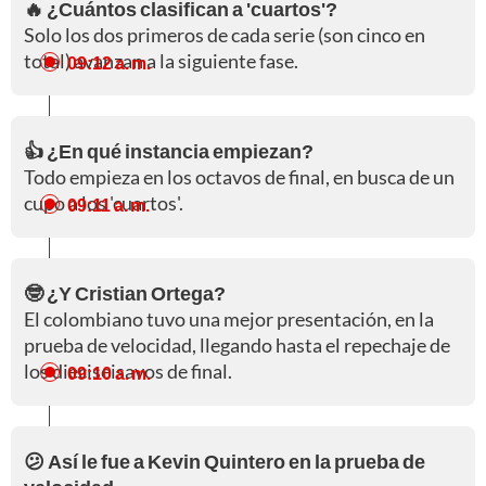
🔥 ¿Cuántos clasifican a 'cuartos'?
Solo los dos primeros de cada serie (son cinco en
total) avanzan a la siguiente fase.
09:12 a. m.
👍 ¿En qué instancia empiezan?
Todo empieza en los octavos de final, en busca de un
cupo a los 'cuartos'.
09:11 a. m.
🤓 ¿Y Cristian Ortega?
El colombiano tuvo una mejor presentación, en la
prueba de velocidad, llegando hasta el repechaje de
los dieciseisavos de final.
09:10 a. m.
😕 Así le fue a Kevin Quintero en la prueba de