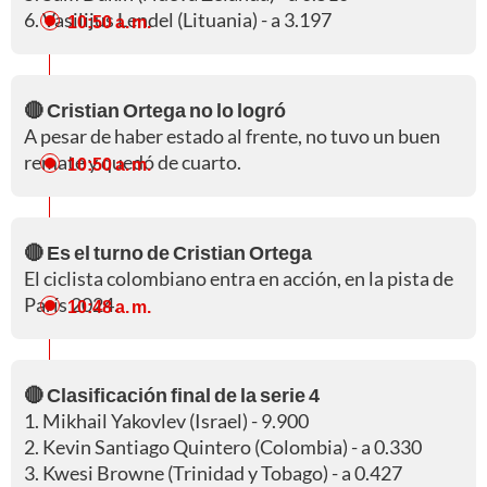
6. Vasilijus Lendel (Lituania) - a 3.197
10:50 a. m.
🔴 Cristian Ortega no lo logró
A pesar de haber estado al frente, no tuvo un buen
remate y quedó de cuarto.
10:50 a. m.
🔴 Es el turno de Cristian Ortega
El ciclista colombiano entra en acción, en la pista de
París 2024.
10:48 a. m.
🔴 Clasificación final de la serie 4
1. Mikhail Yakovlev (Israel) - 9.900
2. Kevin Santiago Quintero (Colombia) - a 0.330
3. Kwesi Browne (Trinidad y Tobago) - a 0.427