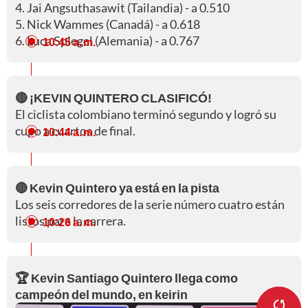
4. Jai Angsuthasawit (Tailandia) - a 0.510
5. Nick Wammes (Canadá) - a 0.618
6. Luca Spiegel (Alemania) - a 0.767
10:45 a. m.
🔴 ¡KEVIN QUINTERO CLASIFICÓ!
El ciclista colombiano terminó segundo y logró su
cupo a cuartos de final.
10:44 a. m.
🔴 Kevin Quintero ya está en la pista
Los seis corredores de la serie número cuatro están
listos para la carrera.
10:26 a. m.
🏆 Kevin Santiago Quintero llega como
campeón del mundo, en keirin