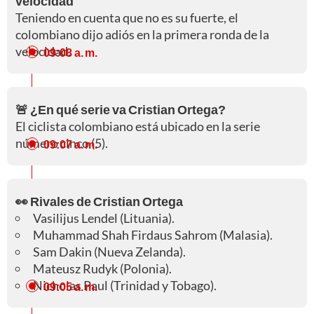
velocidad
Teniendo en cuenta que no es su fuerte, el
colombiano dijo adiós en la primera ronda de la
velocidad.
09:08 a. m.
🚨 ¿En qué serie va Cristian Ortega?
El ciclista colombiano está ubicado en la serie
número cinco (5).
09:07 a. m.
👀 Rivales de Cristian Ortega
Vasilijus Lendel (Lituania).
Muhammad Shah Firdaus Sahrom (Malasia).
Sam Dakin (Nueva Zelanda).
Mateusz Rudyk (Polonia).
Nicholas Paul (Trinidad y Tobago).
09:05 a. m.