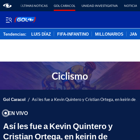
ÚLTIMAS NOTICAS
GOL CARACOL
UNIDAD INVESTIGATIVA
NOTICIAS
Tendencias:
LUIS DÍAZ
FIFA-INFANTINO
MILLONARIOS
JAM
PUBLICIDAD
/
Gol Caracol
Así les fue a Kevin Quintero y Cristian Ortega, en keirin de
EN VIVO
Así les fue a Kevin Quintero y
Cristian Ortega, en keirin de