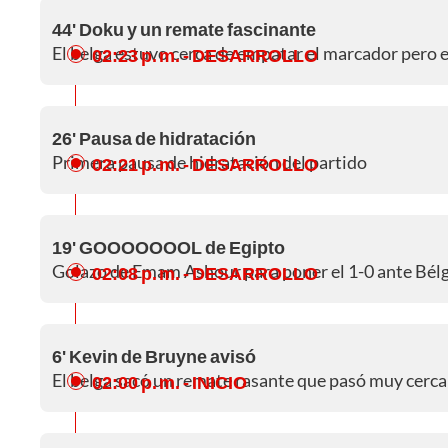
44' Doku y un remate fascinante
El belga estuvo cerca de empatar el marcador pero e
02:23 p. m.
- DESARROLLO
26' Pausa de hidratación
Primera pausa de hidratación del partido
02:21 p. m.
- DESARROLLO
19' GOOOOOOOL de Egipto
Golazo de Emam Ashour para poner el 1-0 ante Bélgi
02:08 p. m.
- DESARROLLO
6' Kevin de Bruyne avisó
El belga sacó un remate rasante que pasó muy cerca 
02:00 p. m.
- INICIO