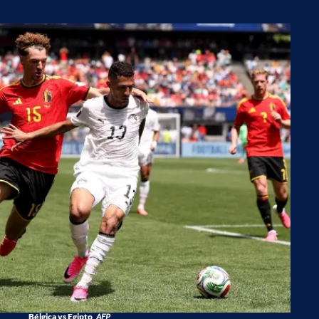
Bélgica vs Egipto
AFP