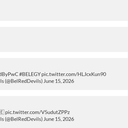
edByPwC
#BELEGY
pic.twitter.com/HLJcxKun90
ils (@BelRedDevils)
June 15, 2026
🇪
pic.twitter.com/V5udutZPPz
ils (@BelRedDevils)
June 15, 2026