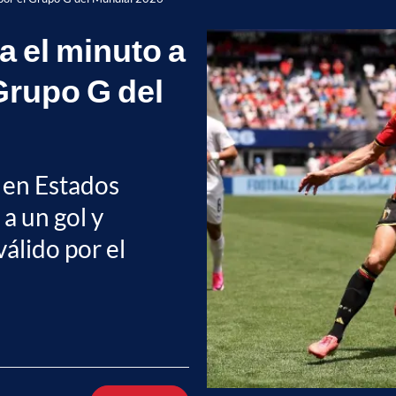
a el minuto a
Grupo G del
e en Estados
 a un gol y
válido por el