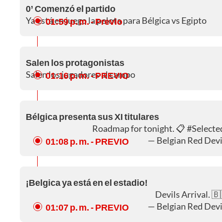
0’ Comenzó el partido
Ya está en juego la pelota para Bélgica vs Egipto
01:59 p. m.
- Previo
Salen los protagonistas
Salen los jugadores al campo
01:16 p. m.
- PREVIO
Bélgica presenta sus XI titulares
Roadmap for tonight. 📋
#Select
— Belgian Red Dev
01:08 p. m.
- PREVIO
¡Belgica ya está en el estadio!
Devils Arrival. 
— Belgian Red Dev
01:07 p. m.
- PREVIO