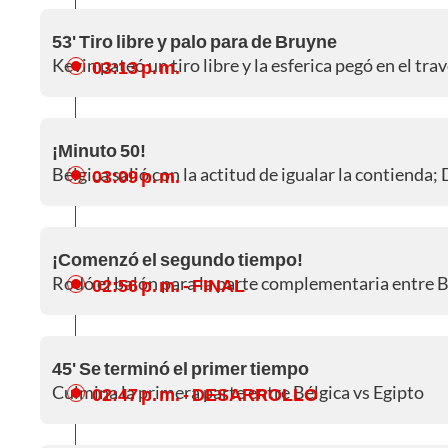
53' Tiro libre y palo para de Bruyne
Kevin pateó un tiro libre y la esferica pegó en el tra
03:13 p. m.
¡Minuto 50!
Bélgica salió con la actitud de igualar la contienda; 
03:09 p. m.
¡Comenzó el segundo tiempo!
Rodó el balón para la parte complementaria entre Bé
02:56 p. m.
- FINAL
45' Se terminó el primer tiempo
Culmina la primera parte entre Bélgica vs Egipto
02:47 p. m.
- DESARROLLO