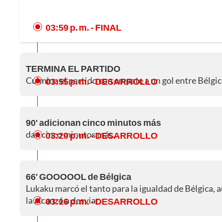
03:59 p. m.
- FINAL
TERMINA EL PARTIDO
Culmina el partido con empate a un gol entre Bélgic
03:55 p. m.
- DESARROLLO
90' adicionan cinco minutos más
dan cinco minutos más.
03:29 p. m.
- DESARROLLO
66' GOOOOOL de Bélgica
Lukaku marcó el tanto para la igualdad de Bélgica,
la alcanzó a desviar.
03:16 p. m.
- DESARROLLO