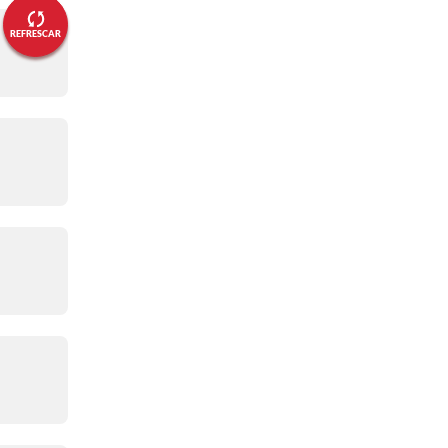
Mo Salah lidera la lista de
titulares de Egipto
REFRESCAR
12:32 p. m.
- PREVIA
🤩 ¡Así está el estadio! 🤩
12:21 p. m.
- PREVIA
Bienvenidos