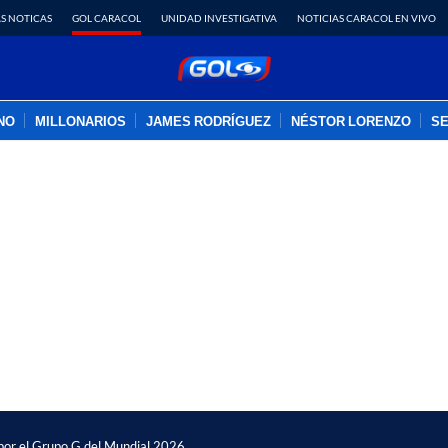
S NOTICAS
GOL CARACOL
UNIDAD INVESTIGATIVA
NOTICIAS CARACOL EN VIVO
INO
MILLONARIOS
JAMES RODRÍGUEZ
NÉSTOR LORENZO
SE
PUBLICIDAD
o por el Grupo G del Mundial 2026