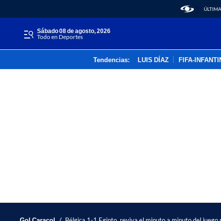
ÚLTIMA
sábado 08 de agosto, 2026
Todo en Deportes
Tendencias:
LUIS DÍAZ
FIFA-INFANT
/
Gol Caracol
Bélgica 1-1 Egipto, reviva el minuto a minuto del jueg